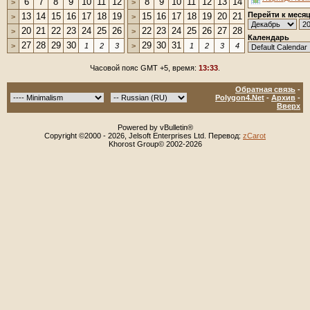
6
7
8
9
10
11
12
8
9
10
11
12
13
14
>
>
Перейти к меся
13
14
15
16
17
18
19
15
16
17
18
19
20
21
>
>
20
21
22
23
24
25
26
22
23
24
25
26
27
28
>
>
Календарь
27
28
29
30
29
30
31
>
1
2
3
>
1
2
3
4
Часовой пояс GMT +5, время:
13:33
.
Обратная связь
-
Polygon4.Net
-
Архив
-
Вверх
Powered by vBulletin®
Copyright ©2000 - 2026, Jelsoft Enterprises Ltd. Перевод:
zCarot
Khorost Group© 2002-2026