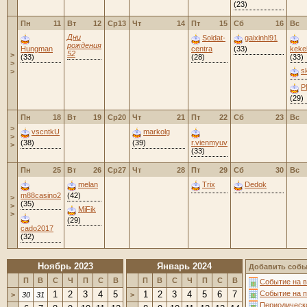
(23)
Пн
11
Вт
12
Ср
13
Чт
14
Пт
15
Сб
16
Вс
Дни
Soldat-
gaixinhl91
рождения
Hungman
centra
(33)
kekek
52
>
(33)
(28)
(33)
>
s
>
P
(29)
Пн
18
Вт
19
Ср
20
Чт
21
Пт
22
Сб
23
Вс
>
vscntkU
markolg
>
(38)
(39)
r.vienmyuv
>
(33)
Пн
25
Вт
26
Ср
27
Чт
28
Пт
29
Сб
30
Вс
melan
Trix
Dedok
m88casino2
(42)
>
(35)
>
MiFik
>
(29)
cado2017
(32)
Ноябрь 2023
Январь 2024
Добавить собы
П
В
С
Ч
П
С
В
П
В
С
Ч
П
С
В
Событие на в
1
2
3
4
5
1
2
3
4
5
6
7
Событие на 
>
30
31
>
Периодическ