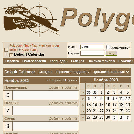
Polygon4.Net - Тактические игры
Имя
Запомнить?
online
>
Календарь
Пароль
Default Calendar
Справка
Пользователи
Календарь
Галерея
Закачка файлов
Сообщени
Default Calendar
Сегодня
Просмотр недели
Добавить событие
Ноябрь 2023
Ноябрь 2023
«
Неделя
|
Неделя
»
П
В
С
Ч
П
С
В
Понедельник
Добавить событие
1
2
3
4
5
>
30
31
6
6
7
8
9
10
11
12
>
Вторник
Добавить событие
13
14
15
16
17
18
19
>
7
20
21
22
23
24
25
26
>
27
28
29
30
>
1
2
3
Среда
Добавить событие
8