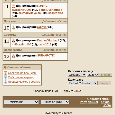
Четверг
Добавить событие
9
Дни рождения
Память
,
BOKienBO005
(40),
dangtuyendung8
(40),
sexyladyiloveico
(40),
seostopjsa
(33)
Пятница
Добавить событие
10
Дни рождения
rollover
(36)
Суббота
Добавить событие
11
Дни рождения
Den
,
m88poker1
(42),
m88casino100
(42),
cado2016
(42)
Воскресенье
Добавить событие
12
Дни рождения
SUB-ARCTIC
Добавить событие
Перейти к месяцу
Событие на весь день
Событие на период
Календарь
Периодическое событие
Часовой пояс GMT +5, время:
04:02
.
Обратная связь
-
Polygon4.Net
-
Архив
-
Вверх
Powered by vBulletin®