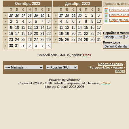
Октябрь 2023
Декабрь 2023
Добавить собы
П
В
С
Ч
П
С
В
П
В
С
Ч
П
С
В
Событие на в
1
1
2
3
Событие на 
>
25
26
27
28
29
30
>
27
28
29
30
Периодическ
2
3
4
5
6
7
8
4
5
6
7
8
9
10
>
>
9
10
11
12
13
14
15
11
12
13
14
15
16
17
>
>
Перейти к меся
16
17
18
19
20
21
22
18
19
20
21
22
23
24
>
>
23
24
25
26
27
28
29
25
26
27
28
29
30
31
>
>
Календарь
30
31
>
1
2
3
4
5
Часовой пояс GMT +5, время:
12:23
.
Обратная связь
-
Polygon4.Net
-
Архив
-
Вверх
Powered by vBulletin®
Copyright ©2000 - 2026, Jelsoft Enterprises Ltd. Перевод:
zCarot
Khorost Group© 2002-2026