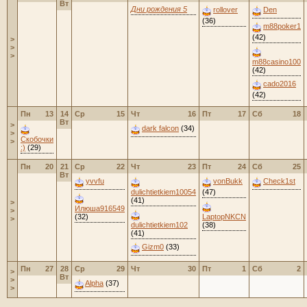
Вт
Дни рождения 5
rollover
Den
(36)
m88poker1
(42)
>
>
>
m88casino100
(42)
cado2016
(42)
Пн
13
14
Ср
15
Чт
16
Пт
17
Сб
18
Вт
>
dark falcon
(34)
>
Скобочки
>
:)
(29)
Пн
20
21
Ср
22
Чт
23
Пт
24
Сб
25
Вт
yvvfu
vonBukk
Check1st
dulichtietkiem10054
(47)
(41)
>
Илюша916549
>
(32)
LaptopNKCN
>
dulichtietkiem102
(38)
(41)
Gizm0
(33)
Пн
27
28
Ср
29
Чт
30
Пт
1
Сб
2
>
Вт
>
Alpha
(37)
>