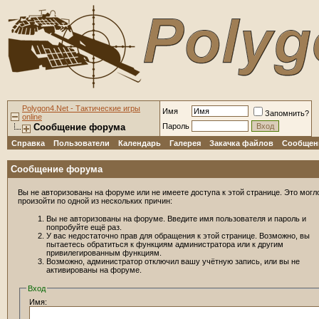
Polygon4.Net - Тактические игры
Имя
Запомнить?
online
Сообщение форума
Пароль
Справка
Пользователи
Календарь
Галерея
Закачка файлов
Сообщени
Сообщение форума
Вы не авторизованы на форуме или не имеете доступа к этой странице. Это могл
произойти по одной из нескольких причин:
Вы не авторизованы на форуме. Введите имя пользователя и пароль и
попробуйте ещё раз.
У вас недостаточно прав для обращения к этой странице. Возможно, вы
пытаетесь обратиться к функциям администратора или к другим
привилегированным функциям.
Возможно, администратор отключил вашу учётную запись, или вы не
активированы на форуме.
Вход
Имя: