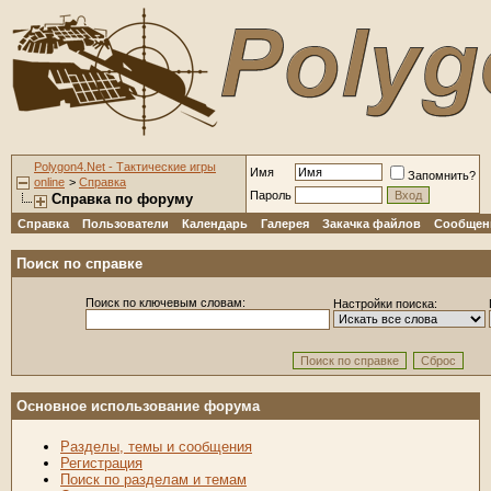
Polygon4.Net - Тактические игры
Имя
Запомнить?
online
>
Справка
Пароль
Справка по форуму
Справка
Пользователи
Календарь
Галерея
Закачка файлов
Сообщени
Поиск по справке
Поиск по ключевым словам:
Настройки поиска:
Основное использование форума
Разделы, темы и сообщения
Регистрация
Поиск по разделам и темам