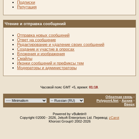
Подписки
Репутация
Чтение и отправка сообщений
Отправка новых сообщений
Ответ на сообщение
Редактирование и удаление своих сообщений
Создание и участие в опросах
Вложения и изображения
Смайлы
Иконки сообщений и префиксы тем
Модераторы и администраторы
Часовой пояс GMT +5, время:
01:18
.
Обратная связь
-
Polygon4.Net
-
Архив
-
Вверх
Powered by vBulletin®
Copyright ©2000 - 2026, Jelsoft Enterprises Ltd. Перевод:
zCarot
Khorost Group© 2002-2026