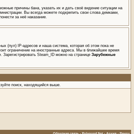
ожные причины бана, указать их и дать своё видение ситуации на
министрации. Вы всегда можете подкрепить свои слова демками,
онести за неё наказание.
ых (пул) IP-адресов и наша система, которая об этом пока не
стоит ограничение на иностранные адреса. Мы в ближайшее время
ие. Зарегистрировать Steam_ID можно на странице
Зарубежные
ьзуйте поиск, находящийся выше.
Обратная связь
-
Polygon4.Net
-
Архив
-
Вверх