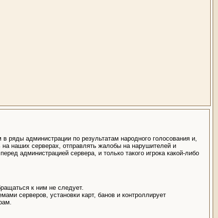
 в ряды администрации по результатам народного голосования и,
ь на наших серверах, отправлять жалобы на нарушителей и
перед администрацией сервера, и только такого игрока какой-либо
бращаться к ним не следует.
мами серверов, установки карт, банов и контроллирует
рам.