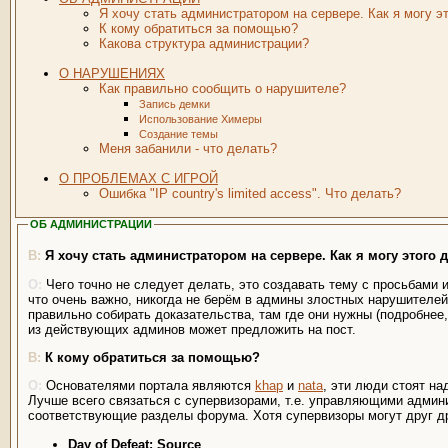
Я хочу стать администратором на сервере. Как я могу э
К кому обратиться за помощью?
Какова структура администрации?
О НАРУШЕНИЯХ
Как правильно сообщить о нарушителе?
Запись демки
Использование Химеры
Создание темы
Меня забанили - что делать?
О ПРОБЛЕМАХ С ИГРОЙ
Ошибка "IP country's limited access". Что делать?
ОБ АДМИНИСТРАЦИИ
Я хочу стать администратором на сервере. Как я могу этого 
Чего точно не следует делать, это создавать тему с просьбами
что очень важно, никогда не берём в админы злостных нарушителей
правильно собирать доказательства, там где они нужны (подробнее,
из действующих админов может предложить на пост.
К кому обратиться за помощью?
Основателями портала являются
khap
и
nata
, эти люди стоят н
Лучше всего связаться с супервизорами, т.е. управляющими админи
соответствующие разделы форума. Хотя супервизоры могут друг др
Day of Defeat: Source