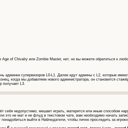
Age of Chivalry или Zombie Master, нет, но вы можете обратиться к лю
нь админки супервизоров L0-L1. Далее идут админы с L2, которые имею
конец, когда мы добавляем нового администратора, он становится стаж
р получает L3.
едёт себя недопустимо, мешает играть, матерится или иным способом нар
сли это не мат и не флуд в текстовом чате, вам необходимо начать зап
т понадобиться выйти в Наблюдатели, чтобы лично проследить за игроко