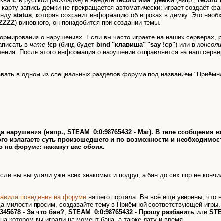
уква
Ё
в русской раскладке) и введите
record имя_демки
(напр.,
record
ю карту запись демки не прекращается автоматически: играет создаёт ф
манду
status
, которая сохранит информацию об игроках в демку. Это нао
ZZZZ
) виновного, он понадобится при создании темы.
ормирования о нарушениях. Если вы часто играете на наших серверах, ре
аписать в
чате
!cp
(бинд будет
bind "клавиша" "say !cp"
) или в
консоли
шения. После этого информация о нарушении отправляется на наш серве
авать в одном из специальных разделов форума под названием "Приёмная
да нарушения (напр.,
STEAM_0:0:98765432 - Мат
). В теле сообщения в
ого излагаете суть произошедшего и по возможности и необходимо
о на форуме: накажут вас обоих.
сли вы выгуляли уже всех знакомых и подруг, а бан до сих пор не кончил
авила поведения на форуме
нашего портала. Вы всё ещё уверены, что н
да милости просим, создавайте тему в Приёмной соответствующей игры.
45678 - За что бан?
,
STEAM_0:0:98765432 - Прошу разбанить
или
STE
на котором вы играли на момент бана, а также дату и время.