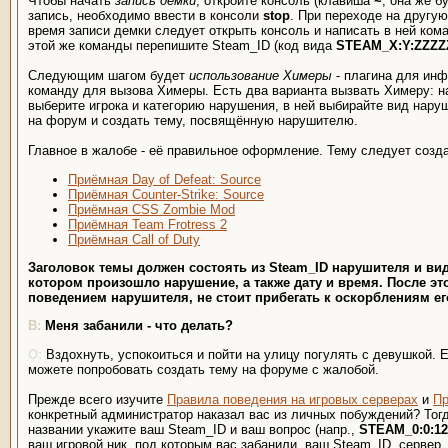
Чтобы начать
запись демки
, откройте консоль (клавиша
~
, она же б
запись, необходимо ввести в консоли
stop
. При переходе на другу
время записи демки следует открыть консоль и написать в ней ко
этой же команды перепишите Steam_ID (код вида
STEAM_X:Y:ZZZZ
Следующим шагом будет
использование Химеры
- плагина для инф
команду для вызова Химеры. Есть два варианта вызвать Химеру: н
выберите игрока и категорию нарушения, в ней выбирайте вид нару
на форум и создать тему, посвящённую нарушителю.
Главное в жалобе - её правильное оформление. Тему следует созд
Приёмная Day of Defeat: Source
Приёмная Counter-Strike: Source
Приёмная CSS Zombie Mod
Приёмная Team Frotress 2
Приёмная Call of Duty
Заголовок темы должен состоять из Steam_ID нарушителя и ви
котором произошло нарушение, а также дату и время. После эт
поведением нарушителя, не стоит прибегать к оскорблениям ег
Меня забанили - что делать?
Вздохнуть, успокоиться и пойти на улицу погулять с девушкой. Е
можете попробовать создать тему на форуме с жалобой.
Прежде всего изучите
Правила поведения на игровых серверах
и
Пр
конкретный администратор наказал вас из личных побуждений? Тог
названии укажите ваш Steam_ID и ваш вопрос (напр.,
STEAM_0:0:123
ваш игровой ник, под которым вас забанили, ваш Steam_ID, сервер, 