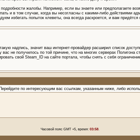
 подробности жалобы. Например, если вы знаете или предполагаете возм
пать и в том случае, когда вы несогласны с какими-либо действиями ад
уем избегать попыток клеветы, она всегда раскроется, и вам придётся п
такую надпись, значит ваш интернет-провайдер расширил список доступн
 у вас не получилось по той причине, что на многих серверах Полигона 
ировать свой Steam_ID на сайте портала, чтобы снять с себя ограничен
. Перейдите по интересующим вас ссылкам, указанным ниже, либо испол
Часовой пояс GMT +5, время:
03:58
.