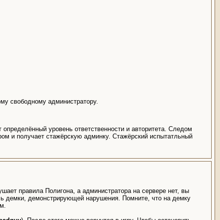
бому свободному администратору.
т определённый уровень ответственности и авторитета. Следом
ёром и получает стажёрскую админку. Стажёрский испытатльный
ушает правила Полигона, а администратора на сервере нет, вы
ись демки, демонстрирующей нарушения. Помните, что на демку
м.