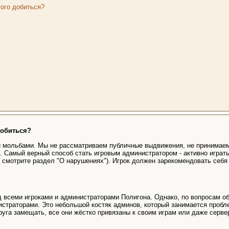
того добиться?
добиться?
 и мольбами. Мы не рассматриваем публичные выдвижения, не принимаем
. Самый верный способ стать игровым администратором - активно играт
 смотрите раздел "О нарушениях"). Игрок должен зарекомендовать себя 
ад всеми игроками и администраторами Полигона. Однако, по вопросам о
страторами. Это небольшой костяк админов, который занимается пробле
уга замещать, все они жёстко привязаны к своим играм или даже серве