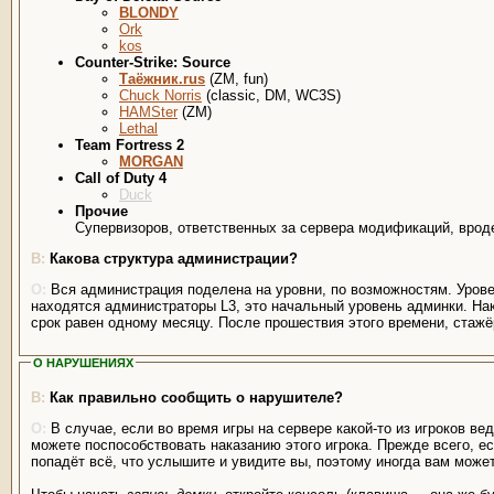
BLONDY
Ork
kos
Counter-Strike: Source
Таёжник.rus
(ZM, fun)
Chuck Norris
(classic, DM, WC3S)
HAMSter
(ZM)
Lethal
Team Fortress 2
MORGAN
Call of Duty 4
Duck
Прочие
Супервизоров, ответственных за сервера модификаций, вроде 
Какова структура администрации?
Вся администрация поделена на уровни, по возможностям. Урове
находятся администраторы L3, это начальный уровень админки. На
срок равен одному месяцу. После прошествия этого времени, стажё
О НАРУШЕНИЯХ
Как правильно сообщить о нарушителе?
В случае, если во время игры на сервере какой-то из игроков в
можете поспособствовать наказанию этого игрока. Прежде всего, е
попадёт всё, что услышите и увидите вы, поэтому иногда вам може