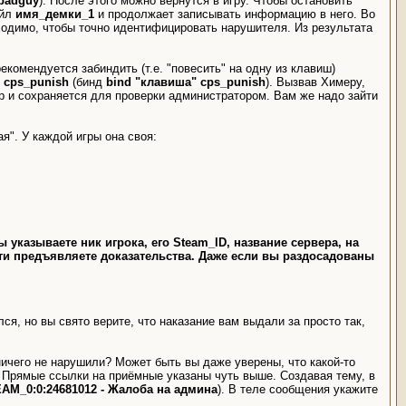
 badguy
). После этого можно вернутся в игру. Чтобы остановить
айл
имя_демки_1
и продолжает записывать информацию в него. Во
бходимо, чтобы точно идентифицировать нарушителя. Из результата
комендуется забиндить (т.е. "повесить" на одну из клавиш)
cps_punish
(бинд
bind "клавиша" cps_punish
). Вызвав Химеру,
р и сохраняется для проверки администратором. Вам же надо зайти
". У каждой игры она своя:
ы указываете ник игрока, его Steam_ID, название сервера, на
сти предъявляете доказательства. Даже если вы раздосадованы
ся, но вы свято верите, что наказание вам выдали за просто так,
ичего не нарушили? Может быть вы даже уверены, что какой-то
 Прямые ссылки на приёмные указаны чуть выше. Создавая тему, в
AM_0:0:24681012 - Жалоба на админа
). В теле сообщения укажите