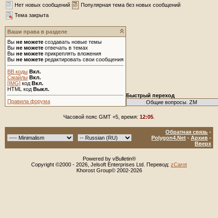
Нет новых сообщений
Популярная тема без новых сообщений
Тема закрыта
Ваши права в разделе
Вы
не можете
создавать новые темы
Вы
не можете
отвечать в темах
Вы
не можете
прикреплять вложения
Вы
не можете
редактировать свои сообщения
BB коды
Вкл.
Смайлы
Вкл.
[IMG]
код
Вкл.
HTML код
Выкл.
Быстрый переход
Правила форума
Часовой пояс GMT +5, время:
12:05
.
Обратная связь
-
Polygon4.Net
-
Архив
-
Вверх
Powered by vBulletin®
Copyright ©2000 - 2026, Jelsoft Enterprises Ltd. Перевод:
zCarot
Khorost Group© 2002-2026