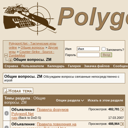
Polygon4.Net - Тактические игры
online
>
Общие вопросы
>
Другие
Имя
Запомнить?
игры
>
Counter-Strike : Source -
Пароль
ZombieMod
Общие вопросы. ZM
Справка
Пользователи
Календарь
Галерея
Закачка файлов
Сообщени
Общие вопросы. ZM
Обсуждаем вопросы связанные непосредственно с
игрой
Темы раздела
: Общие
Опции раздела
Искать в этом разделе
вопросы. ZM
Объявление
:
Правила форумов
Просмотров:
482,781
Polygon4.Net
nata
(Back to DoD:S)
17.03.2007
Объявление
:
Правила поведения на
Просмотров:
488,964