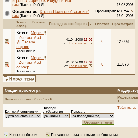
игровых серверах Polygon4.Net.
nata
(Back to DoD:S)
18.02.2007
Объявление
:
Кто на Полигоне4 хозяин?
Просмотров:
487,254
nata
(Back to DoD:S)
16.01.2007
Тема
/
Рейтинг
Последнее сообщение
Ответов
Просмотров
Автор
Важно:
Maplist
- Zombie Mod
01.04.2009
17:08
0
12,608
@ Escape
от
Таёжник.rus
сервер
Таёжник.rus
Важно:
Maplist
- Zombie Mod
01.04.2009
17:03
0
11,673
от
Таёжник.rus
сервер
Таёжник.rus
Опции просмотра
Модерато
Модераторы
Показаны темы с 0 по 0 из 0
1
Таёжник.rus
Порядок
Критерий сортировки
отображения
Показать
Новые сообщения
Популярная тема с новыми сообщениями