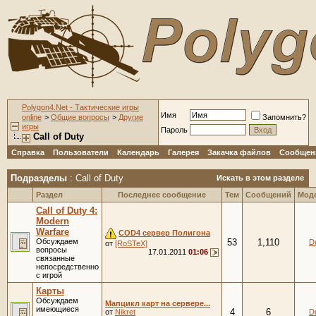
Polygon4.Net - Тактические игры
Имя
online
>
Общие вопросы
>
Другие
Запомнить?
игры
Пароль
Call of Duty
Справка
Пользователи
Календарь
Галерея
Закачка файлов
Сообщени
Подразделы
: Call of Duty
Искать в этом разделе
Раздел
Последнее сообщение
Тем
Сообщений
Мод
Call of Duty 4:
Modern
Warfare
COD4 cервер Полигона
Обсуждаем
53
1,110
D
от
[RoSTeX]
вопросы
17.01.2011
01:06
связанные
непосредственно
с игрой
Карты
Обсуждаем
Мапцикл карт на сервере...
имеющиеся
4
6
от
Nikret
D