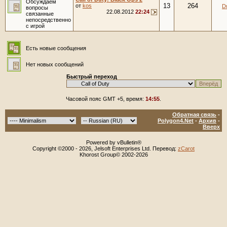
Обсуждаем
13
264
от
kos
D
вопросы
22.08.2012
22:24
связанные
непосредственно
с игрой
Есть новые сообщения
Нет новых сообщений
Быстрый переход
Часовой пояс GMT +5, время:
14:55
.
Обратная связь
-
Polygon4.Net
-
Архив
-
Вверх
Powered by vBulletin®
Copyright ©2000 - 2026, Jelsoft Enterprises Ltd. Перевод:
zCarot
Khorost Group© 2002-2026