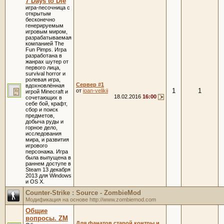
7 Days to Die
игра-песочница с
открытым
бесконечно
генерируемым
игровым миром,
разрабатываемая
компанией The
Fun Pimps. Игра
разработана в
жанрах шутер от
первого лица,
survival horror и
ролевая игра,
Сервер #1
вдохновлённая
1
1
от
ioan-velikii
игрой Minecraft и
18.02.2016
16:00
сочетающих в
себе бой, крафт,
сбор и поиск
предметов,
добыча руды и
горное дело,
исследования
мира, и развития
игрового
персонажа. Игра
была выпущена в
раннем доступе в
Steam 13 декабря
2013 для Windows
и OS X.
Counter-Strike : Source - ZombieMod
Модификация на основе http://www.zombiemod.com
Общие
вопросы. ZM
Для фанатов старой контры и...