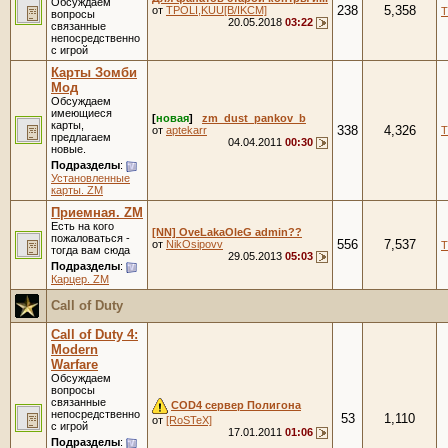
Обсуждаем
238
5,358
от
TPOLI,KUU[B/IKCM]
Т
вопросы
20.05.2018
03:22
связанные
непосредственно
с игрой
Карты Зомби
Мод
Обсуждаем
имеющиеся
[
новая
]
zm_dust_pankov_b
карты,
338
4,326
от
aptekarr
Т
предлагаем
04.04.2011
00:30
новые.
Подразделы
:
Установленные
карты. ZM
Приемная. ZM
Есть на кого
[NN] OveLakaOleG admin??
пожаловаться -
556
7,537
от
NikOsipovv
Т
тогда вам сюда
29.05.2013
05:03
Подразделы
:
Карцер. ZM
Call of Duty
Call of Duty 4:
Modern
Warfare
Обсуждаем
вопросы
связанные
COD4 cервер Полигона
непосредственно
53
1,110
от
[RoSTeX]
с игрой
17.01.2011
01:06
Подразделы
: