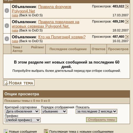
Объявление
:
Правила форумов
Просмотров:
483,022
Polygon4.Net
nata
(Back to DoD:S)
17.03.2007
Объявление
:
Правила поведения на
Просмотров:
489,190
игровых серверах Polygon4.Net.
nata
(Back to DoD:S)
18.02.2007
Объявление
:
Кто на Полигоне4 хозяин?
Просмотров:
487,460
nata
(Back to DoD:S)
16.01.2007
Тема
/
Рейтинг
Последнее сообщение
Ответов
Просмотров
Автор
В этом разделе нет новых сообщений за последние 60
дней.
Попробуйте выбрать более длительный период при отборе сообщений.
Опции просмотра
Показаны темы с 0 по 0 из 0
Критерий сортировки
Порядок отображения
Показать
Префикс
Новые сообщения
Популярная тема с новыми сообщениями