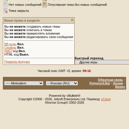
Нет новых сообщений
Популярная тема без новых сообщений
Тема закрыта
Ваши права в разделе
Вы
не можете
создавать новые темы
Вы
не можете
отвечать в темах
Вы
не можете
прикреплять вложения
Вы
не можете
редактировать свои сообщения
BB коды
Вкл.
Смайлы
Вкл.
[IMG]
код
Вкл.
HTML код
Выкл.
Быстрый переход
Правила форума
Часовой пояс GMT +5, время:
09:16
.
Обратная связь
-
Polygon4.Net
-
Архив
-
Вверх
Powered by vBulletin®
Copyright ©2000 - 2026, Jelsoft Enterprises Ltd. Перевод:
zCarot
Khorost Group© 2002-2026