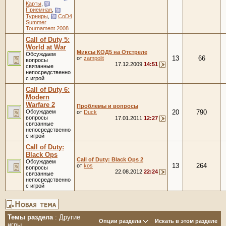
Карты
,
Приемная
,
Турниры
,
CoD4
Summer
Tournament 2008
Call of Duty 5:
World at War
Миксы КОД5 на Отстреле
Обсуждаем
13
66
от
zampolit
вопросы
17.12.2009
14:51
связанные
непосредственно
с игрой
Call of Duty 6:
Modern
Warfare 2
Проблемы и вопросы
Обсуждаем
20
790
от
Duck
вопросы
17.01.2011
12:27
связанные
непосредственно
с игрой
Call of Duty:
Black Ops
Call of Duty: Black Ops 2
Обсуждаем
13
264
от
kos
вопросы
22.08.2012
22:24
связанные
непосредственно
с игрой
Темы раздела
: Другие
Опции раздела
Искать в этом разделе
игры