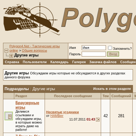
Polygon4.Net - Тактические игры
Имя
Запомнить?
online
>
Общие вопросы
Пароль
Другие игры
Справка
Пользователи
Календарь
Галерея
Закачка файлов
Сообщени
Другие игры
Обсуждаем игры которые не обсуждаются в других разделах
данного форума
Подразделы
: Другие игры
Искать в этом разделе
Раздел
Последнее сообщение
Тем
Сообщений
Браузерные
игры
Делимся
Несвятые угодники
ссылками и
42
281
от
HAM$ter
обсуждаем игры,
11.07.2011
01:43
в которые можно
играть даже на
работе!