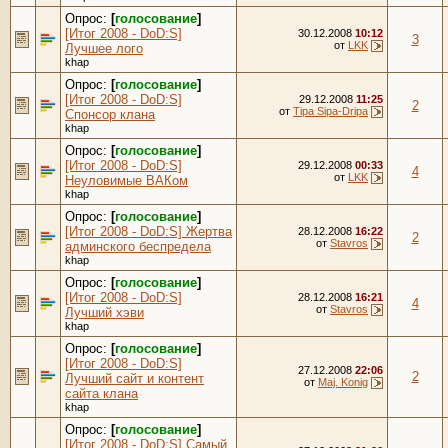
Опрос:
[
голосование
]
[Итог 2008 - DoD:S]
30.12.2008
10:12
3
от
LKK
Лучшее лого
khap
Опрос:
[
голосование
]
[Итог 2008 - DoD:S]
29.12.2008
11:25
2
от
Tipa Sipa-Dripa
Спонсор клана
khap
Опрос:
[
голосование
]
[Итог 2008 - DoD:S]
29.12.2008
00:33
4
от
LKK
Неуловимые ВАКом
khap
Опрос:
[
голосование
]
[Итог 2008 - DoD:S] Жертва
28.12.2008
16:22
2
от
Stavros
админского беспредела
khap
Опрос:
[
голосование
]
[Итог 2008 - DoD:S]
28.12.2008
16:21
4
от
Stavros
Лучший хэви
khap
Опрос:
[
голосование
]
[Итог 2008 - DoD:S]
27.12.2008
22:06
2
Лучший сайт и контент
от
Maj. Konig
сайта клана
khap
Опрос:
[
голосование
]
[Итог 2008 - DoD:S] Самый