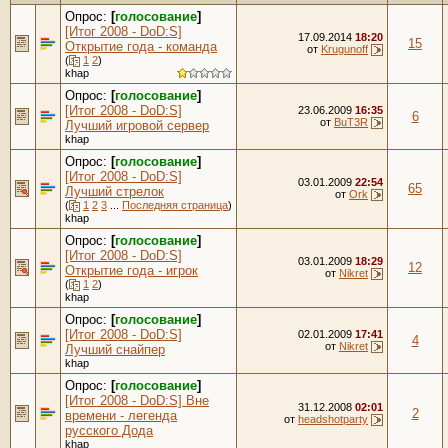
Опрос:
[
голосование
]
[Итог 2008 - DoD:S]
17.09.2014
18:20
15
Открытие года - команда
от
Krugunoff
(
1
2
)
khap
Опрос:
[
голосование
]
[Итог 2008 - DoD:S]
23.06.2009
16:35
6
от
BuT3R
Лучший игровой сервер
khap
Опрос:
[
голосование
]
[Итог 2008 - DoD:S]
03.01.2009
22:54
65
Лучший стрелок
от
Ork
(
1
2
3
...
Последняя страница
)
khap
Опрос:
[
голосование
]
[Итог 2008 - DoD:S]
03.01.2009
18:29
12
Открытие года - игрок
от
Nikret
(
1
2
)
khap
Опрос:
[
голосование
]
[Итог 2008 - DoD:S]
02.01.2009
17:41
4
от
Nikret
Лучший снайпер
khap
Опрос:
[
голосование
]
[Итог 2008 - DoD:S] Вне
31.12.2008
02:01
2
времени - легенда
от
headshotparty
русского Дода
khap