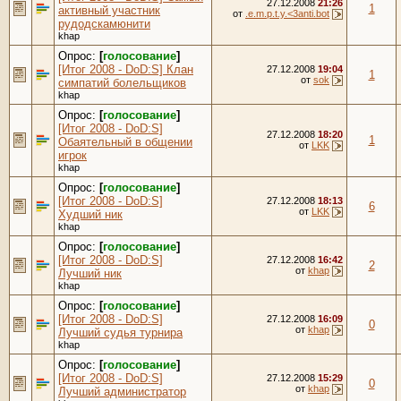
27.12.2008
21:26
1
активный участник
от
.e.m.p.t.y.<3anti.bot
рудодскамюнити
khap
Опрос:
[
голосование
]
[Итог 2008 - DoD:S] Клан
27.12.2008
19:04
1
от
sok
симпатий болельщиков
khap
Опрос:
[
голосование
]
[Итог 2008 - DoD:S]
27.12.2008
18:20
1
Обаятельный в общении
от
LKK
игрок
khap
Опрос:
[
голосование
]
[Итог 2008 - DoD:S]
27.12.2008
18:13
6
от
LKK
Худший ник
khap
Опрос:
[
голосование
]
[Итог 2008 - DoD:S]
27.12.2008
16:42
2
от
khap
Лучший ник
khap
Опрос:
[
голосование
]
[Итог 2008 - DoD:S]
27.12.2008
16:09
0
от
khap
Лучший судья турнира
khap
Опрос:
[
голосование
]
[Итог 2008 - DoD:S]
27.12.2008
15:29
0
от
khap
Лучший администратор