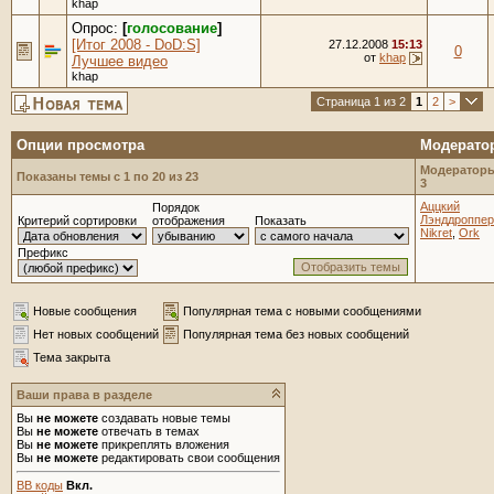
khap
Опрос:
[
голосование
]
[Итог 2008 - DoD:S]
27.12.2008
15:13
0
от
khap
Лучшее видео
khap
Страница 1 из 2
1
2
>
Опции просмотра
Модерато
Модераторы
Показаны темы с 1 по 20 из 23
3
Аццкий
Порядок
Лэнддроппер
Критерий сортировки
отображения
Показать
Nikret
,
Ork
Префикс
Новые сообщения
Популярная тема с новыми сообщениями
Нет новых сообщений
Популярная тема без новых сообщений
Тема закрыта
Ваши права в разделе
Вы
не можете
создавать новые темы
Вы
не можете
отвечать в темах
Вы
не можете
прикреплять вложения
Вы
не можете
редактировать свои сообщения
BB коды
Вкл.