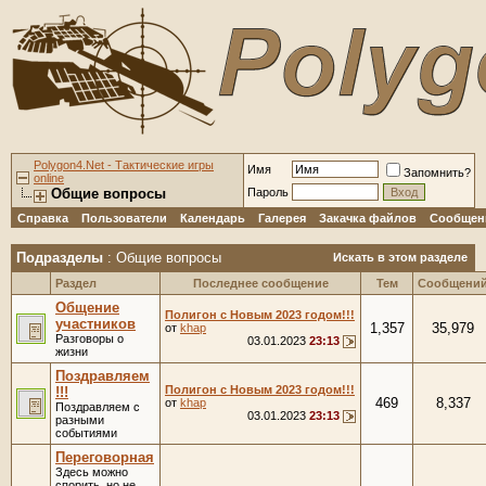
Polygon4.Net - Тактические игры
Имя
Запомнить?
online
Общие вопросы
Пароль
Справка
Пользователи
Календарь
Галерея
Закачка файлов
Сообщени
Подразделы
: Общие вопросы
Искать в этом разделе
Раздел
Последнее сообщение
Тем
Сообщени
Общение
Полигон с Новым 2023 годом!!!
участников
1,357
35,979
от
khap
Разговоры о
03.01.2023
23:13
жизни
Поздравляем
Полигон с Новым 2023 годом!!!
!!!
469
8,337
от
khap
Поздравляем с
03.01.2023
23:13
разными
событиями
Переговорная
Здесь можно
спорить, но не