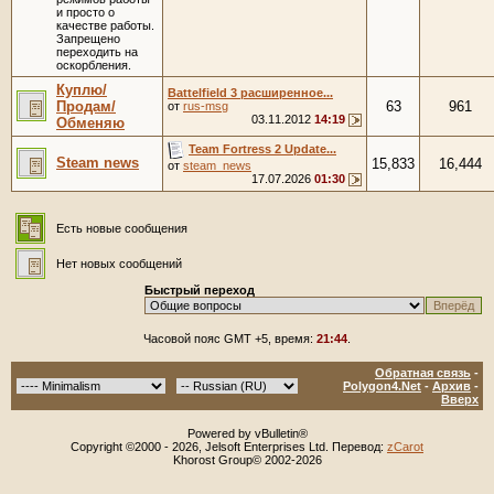
и просто о
качестве работы.
Запрещено
переходить на
оскорбления.
Куплю/
Battelfield 3 расширенное...
Продам/
63
961
от
rus-msg
03.11.2012
14:19
Обменяю
Team Fortress 2 Update...
Steam news
15,833
16,444
от
steam_news
17.07.2026
01:30
Есть новые сообщения
Нет новых сообщений
Быстрый переход
Часовой пояс GMT +5, время:
21:44
.
Обратная связь
-
Polygon4.Net
-
Архив
-
Вверх
Powered by vBulletin®
Copyright ©2000 - 2026, Jelsoft Enterprises Ltd. Перевод:
zCarot
Khorost Group© 2002-2026