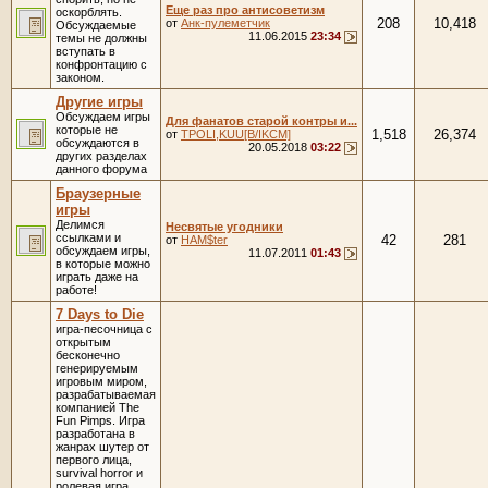
Еще раз про антисоветизм
оскорблять.
208
10,418
от
Анк-пулеметчик
Обсуждаемые
11.06.2015
23:34
темы не должны
вступать в
конфронтацию с
законом.
Другие игры
Обсуждаем игры
Для фанатов старой контры и...
которые не
1,518
26,374
от
TPOLI,KUU[B/IKCM]
обсуждаются в
20.05.2018
03:22
других разделах
данного форума
Браузерные
игры
Делимся
Несвятые угодники
ссылками и
42
281
от
HAM$ter
обсуждаем игры,
11.07.2011
01:43
в которые можно
играть даже на
работе!
7 Days to Die
игра-песочница с
открытым
бесконечно
генерируемым
игровым миром,
разрабатываемая
компанией The
Fun Pimps. Игра
разработана в
жанрах шутер от
первого лица,
survival horror и
ролевая игра,