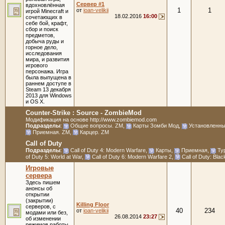
Сервер #1
вдохновлённая
1
1
от
ioan-velikii
игрой Minecraft и
18.02.2016
16:00
сочетающих в
себе бой, крафт,
сбор и поиск
предметов,
добыча руды и
горное дело,
исследования
мира, и развития
игрового
персонажа. Игра
была выпущена в
раннем доступе в
Steam 13 декабря
2013 для Windows
и OS X.
Counter-Strike : Source - ZombieMod
Модификация на основе http://www.zombiemod.com
Подразделы
:
Общие вопросы. ZM
,
Карты Зомби Мод
,
Установленны
Приемная. ZM
,
Карцер. ZM
Call of Duty
Подразделы
:
Call of Duty 4: Modern Warfare
,
Карты
,
Приемная
,
Ту
of Duty 5: World at War
,
Call of Duty 6: Modern Warfare 2
,
Call of Duty: Bla
Игровые
сервера
Здесь пишем
анонсы об
открытии
(закрытии)
Killing Floor
серверов, с
40
234
от
ioan-velikii
модами или без,
26.08.2014
23:27
об изменении
режимов работы