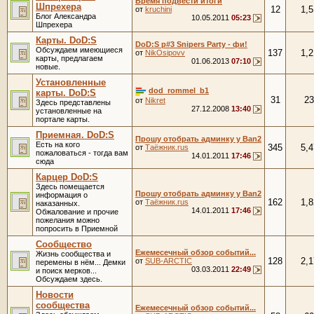
Время подвести итоги
Шпрехера
12
1,5
от
kruchini
Блог Александра
10.05.2011
05:23
Шпрехера
Карты. DoD:S
DoD:S p#3 Snipers Party - фи!
Обсуждаем имеющиеся
137
1,2
от
NikOsipovv
карты, предлагаем
01.06.2013
07:10
новые.
Установленные
dod_rommel_b1
карты. DoD:S
31
23
от
Nikret
Здесь представлены
27.12.2008
13:40
установленные на
портале карты.
Приемная. DoD:S
Прошу отобрать админку у Ban2
Есть на кого
345
5,4
от
Таёжник.rus
пожаловаться - тогда вам
14.01.2011
17:46
сюда
Карцер DoD:S
Здесь помещается
Прошу отобрать админку у Ban2
информация о
162
1,8
от
Таёжник.rus
наказанных.
14.01.2011
17:46
Обжалование и прочие
пожелания можно
попросить в Приемной
Сообщество
Ежемесечный обзор событий...
Жизнь сообщества и
128
2,1
от
SUB-ARCTIC
перемены в нём... Демки
03.03.2011
22:49
и поиск мерков...
Обсуждаем здесь.
Новости
сообщества
Ежемесечный обзор событий...