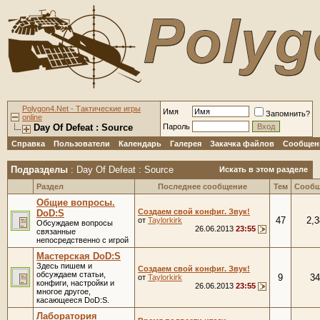
Polygon4.Net - Тактические игры
Имя
Запомнить?
online
Day Of Defeat : Source
Пароль
Справка
Пользователи
Календарь
Галерея
Закачка файлов
Сообщени
Подразделы
: Day Of Defeat : Source
Искать в этом разделе
Раздел
Последнее сообщение
Тем
Сооб
Общие вопросы.
Создаем свой конфиг. Звук!
DoD:S
47
2,3
от
Taylorkirk
Обсуждаем вопросы
26.06.2013
23:55
связанные
непосредственно с игрой
Мастерская DoD:S
Здесь пишем и
Создаем свой конфиг. Звук!
обсуждаем статьи,
9
34
от
Taylorkirk
конфиги, настройки и
26.06.2013
23:55
многое другое,
касающееся DoD:S.
Лаборатория