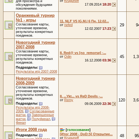
от
Krugunoff
для просмотра и
17.09.2014
18:20
обсуждения будущими
поколениями.
Оранжевый турнир
№1 - игры
11. NLF VS |G.M.| 6 Пн. 12.02...
Согласование карты,
29
9
от
nefed
уточнение времени,
12.02.2007
17:23
результаты конкретных
поединков.
Новогодний турнир
2007-2008
Согласование карты,
II. Red@ vs [no_remorse] -...
уточнение времени,
45
1,3
от
Odin
результаты конкретных
16.12.2008
03:36
поединков.
Подразделы
:
Результаты игр 2007-2008
Новогодний турнир
2008-2009
Согласование карты,
уточнение времени,
результаты конкретных
II. ...Ykt... vs ReD Devils -...
поединков.
120
3,6
от
Remy
Подразделы
:
09.06.2009
22:36
Результаты игр 2008-
2009
,
Согласованные
матчи
,
Завершенные
матчи
,
Полуфинал
,
Финал
Итоги 2008 года
[
голосование
]
[Итог 2008 - DoD:S] Открытие...
Подразделы
:
48
95
от
Krugunoff
Номинация 2008 года
,