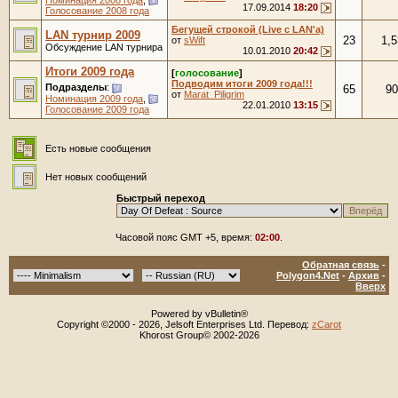
17.09.2014
18:20
Голосование 2008 года
Бегущей строкой (Live с LAN'a)
LAN турнир 2009
23
1,5
от
sWift
Обсуждение LAN турнира
10.01.2010
20:42
Итоги 2009 года
[
голосование
]
Подводим итоги 2009 года!!!
Подразделы
:
65
90
от
Marat_Piligrim
Номинация 2009 года
,
22.01.2010
13:15
Голосование 2009 года
Есть новые сообщения
Нет новых сообщений
Быстрый переход
Часовой пояс GMT +5, время:
02:00
.
Обратная связь
-
Polygon4.Net
-
Архив
-
Вверх
Powered by vBulletin®
Copyright ©2000 - 2026, Jelsoft Enterprises Ltd. Перевод:
zCarot
Khorost Group© 2002-2026