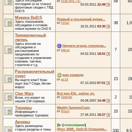
Здесь обсуждаем
58
60
от
SUB-ARCTIC
последние (и не только)
03.03.2011
22:49
фронтовые сводки с ТВД
DoD:S
Мувики DoD:S
Первый и последний мувик...
Здесь показываем,
38
1,0
от
Omar
обсуждаем и готовим
16.01.2011
03:30
новые мувики по DoD:S
Тренировочный
лагерь
Здесь вносим на
Научите играть стрелком...
обсуждение и
7
20
от
Nikret
рассматриваем
04.02.2011
18:51
предложения по
созданию и управлению
кланами, тактики,
стратегии и т.д.
Распределительный
ищу команду
пункт
23
29
от
ac1d
Вы ищете клан? Клан
07.10.2010
07:51
ищет вас? Сюда, бегом-
марш!
Clan Wars
Всё про ESL, gather, irc.
2
1
от
Земляк
Всем, кто играет на
04.08.2007
14:48
нашем CW сервере.
Турниры
Weekly SummerCups
10
15
от
Rossi
Информация о
27.06.2011
18:27
проводимых турнирах
Архивы
[
голосование
]
Здесь размещены
[Итог 2008 - DoD:S] Открытие...
старые разделы и темы
330
8,5