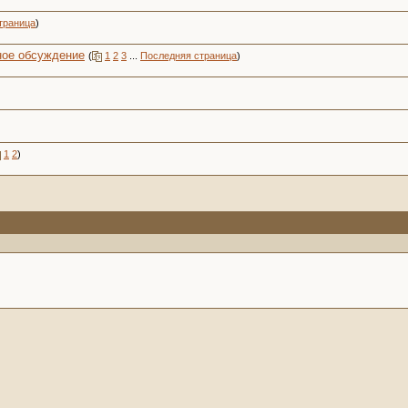
траница
)
ное обсуждение
(
1
2
3
...
Последняя страница
)
1
2
)