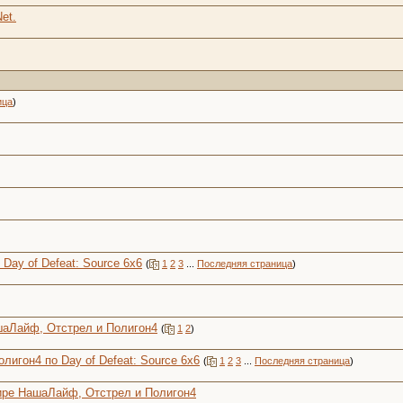
et.
ица
)
ay of Defeat: Source 6x6
(
1
2
3
...
Последняя страница
)
шаЛайф, Отстрел и Полигон4
(
1
2
)
игон4 по Day of Defeat: Source 6x6
(
1
2
3
...
Последняя страница
)
нире НашаЛайф, Отстрел и Полигон4