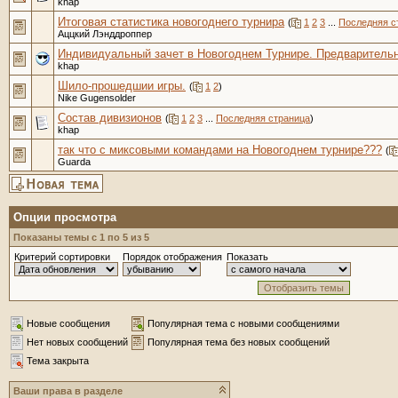
khap
Итоговая статистика новогоднего турнира
(
1
2
3
...
Последняя с
Аццкий Лэнддроппер
Индивидуальный зачет в Новогоднем Турнире. Предваритель
khap
Шило-прошедшии игры.
(
1
2
)
Nike Gugensolder
Состав дивизионов
(
1
2
3
...
Последняя страница
)
khap
так что с миксовыми командами на Новогоднем турнире???
(
Guarda
Опции просмотра
Показаны темы с 1 по 5 из 5
Критерий сортировки
Порядок отображения
Показать
Новые сообщения
Популярная тема с новыми сообщениями
Нет новых сообщений
Популярная тема без новых сообщений
Тема закрыта
Ваши права в разделе