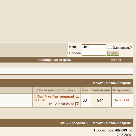
Имя
Запомнить?
Пароль
Сообщения за день
Поиск
Искать в этом разделе
Последнее сообщение
Тем
Сообщений
Модератор
II. Red@ vs [no_remorse] -...
30
944
от
Odin
Nikret
,
Ork
16.12.2008
03:36
Опции раздела
Искать в этом разделе
Просмотров:
482,689
17.03.2007