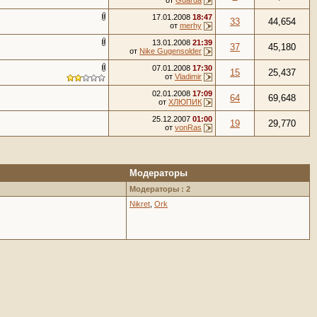
от
Guarda
17.01.2008
18:47
33
44,654
от
merhy
13.01.2008
21:39
37
45,180
от
Nike Gugensolder
07.01.2008
17:30
15
25,437
от
Vladimir
02.01.2008
17:09
64
69,648
от
ХЛЮПИК
25.12.2007
01:00
19
29,770
от
vonRas
Модераторы
Модераторы : 2
Nikret
,
Ork