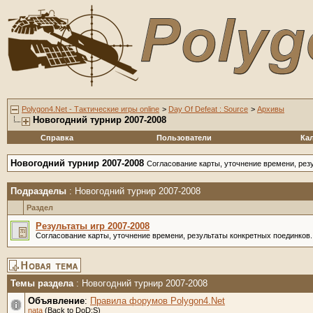
Polygon4.Net - Тактические игры online
>
Day Of Defeat : Source
>
Архивы
Новогодний турнир 2007-2008
Справка
Пользователи
Ка
Новогодний турнир 2007-2008
Согласование карты, уточнение времени, рез
Подразделы
: Новогодний турнир 2007-2008
Раздел
Результаты игр 2007-2008
Согласование карты, уточнение времени, результаты конкретных поединков.
Темы раздела
: Новогодний турнир 2007-2008
Объявление
:
Правила форумов Polygon4.Net
nata
(Back to DoD:S)