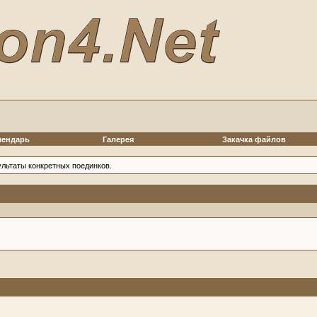
лендарь
Галерея
Закачка файлов
ультаты конкретных поединков.