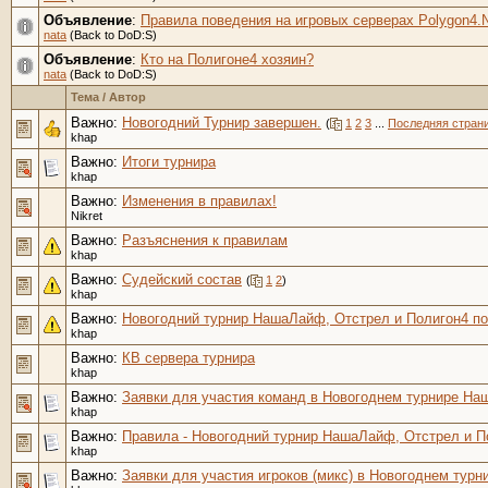
Объявление
:
Правила поведения на игровых серверах Polygon4.N
nata
(Back to DoD:S)
Объявление
:
Кто на Полигоне4 хозяин?
nata
(Back to DoD:S)
Тема
/
Автор
Важно:
Новогодний Турнир завершен.
(
1
2
3
...
Последняя стран
khap
Важно:
Итоги турнира
khap
Важно:
Изменения в правилах!
Nikret
Важно:
Разъяснения к правилам
khap
Важно:
Судейский состав
(
1
2
)
khap
Важно:
Новогодний турнир НашаЛайф, Отстрел и Полигон4 по D
khap
Важно:
КВ сервера турнира
khap
Важно:
Заявки для участия команд в Новогоднем турнире На
khap
Важно:
Правила - Новогодний турнир НашаЛайф, Отстрел и Пол
khap
Важно:
Заявки для участия игроков (микс) в Новогоднем тур