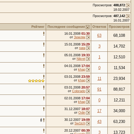
Просмотров:
488,872
18.02.2007
Просмотров:
487,142
16.01.2007
Рейтинг
Последнее сообщение
Ответов
Просмотров
16.01.2008
01:30
63
68,108
от
Земляк
15.01.2008
15:29
3
14,702
от
nata
05.01.2008
19:33
1
12,510
от
Nikret
04.01.2008
17:04
0
11,534
от
khap
03.01.2008
23:59
11
23,934
от
khap
03.01.2008
20:57
91
88,817
от
Colorado
02.01.2008
17:04
0
12,211
от
khap
31.12.2007
18:07
17
34,000
от
Odin
30.12.2007
19:09
43
63,230
от
Sw1tch
20.12.2007
00:39
3
13,723