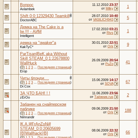
Вопрос
11.12.2010
23:37
1
от
Milky
Axlambek
Shift 0:0:12329430 Teamkill
28.07.2010
10:40
5
от
VASILICH943
DoctorABC
Демка на The Cake is a
17.02.2010
03:21
1
lie.!!! - АИМ
от
Rivs
Intelligent
демка на "qwaker"а
30.01.2010
22:51
9
от
Ork
KakTyC*
ParTisan|BeK aka Without
Skill STEAM_0:1:22678800
26.09.2009
20:54
41
WallHuck
от
PuZo
(
1
2
3
...
Последняя страница
)
Егор
Читы блонди....
15.06.2009
14:17
67
(
1
2
3
...
Последняя страница
)
от
SOVA
Dr.Cox
ЗА ЧТО БАН! ! !
11.06.2009
23:56
2
от
Таёжник.rus
zErOo
Забанен на снайперском
паблике
09.06.2009
21:50
188
от
Ork
(
1
2
3
...
Последняя страница
)
Nimrandir
|К.А.|#FrAnZoNi#
STEAM_0:0:20605699
08.06.2009
22:32
66
[B]Wallhack[/B]
от
Ork
(
1
2
3
...
Последняя страница
)