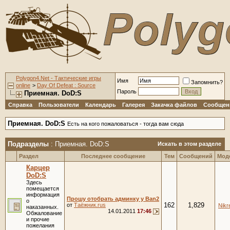
Polygon4.Net - Тактические игры
Имя
Запомнить?
online
>
Day Of Defeat : Source
Пароль
Приемная. DoD:S
Справка
Пользователи
Календарь
Галерея
Закачка файлов
Сообщени
Приемная. DoD:S
Есть на кого пожаловаться - тогда вам сюда
Подразделы
: Приемная. DoD:S
Искать в этом разделе
Раздел
Последнее сообщение
Тем
Сообщений
Мод
Карцер
DoD:S
Здесь
помещается
информация
Прошу отобрать админку у Ban2
о
162
1,829
от
Таёжник.rus
Nikr
наказанных.
14.01.2011
17:46
Обжалование
и прочие
пожелания