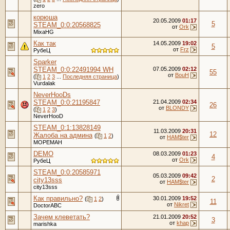
zero
корюша
20.05.2009
01:17
5
STEAM_0:0:20568825
от
Ork
MixaHG
Как так
14.05.2009
19:02
5
от
Frz
РубеЦ
Sparker
STEAM_0:0:22491994 WH
07.05.2009
02:12
55
от
BouH
(
1
2
3
...
Последняя страница
)
Vurdalak
NeverHooDs
STEAM_0:0:21195847
21.04.2009
02:34
26
от
BLONDY
(
1
2
3
)
NeverHooD
STEAM_0:1:13828149
11.03.2009
20:31
12
Жалоба на админа
(
1
2
)
от
HAM$ter
МОРЕМАН
DEMO
08.03.2009
01:23
4
от
Ork
РубеЦ
STEAM_0:0:20585971
05.03.2009
09:42
2
city13sss
от
HAM$ter
city13sss
Как правильно?
30.01.2009
19:52
(
1
2
)
11
от
Nikret
DoctorABC
Зачем клеветать?
21.01.2009
20:52
3
от
khap
marishka