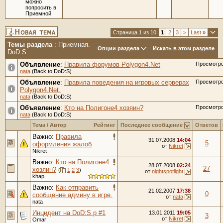
можно
попросить в
Приемной
Страница 1 из 10
1
2
3
>
Last
»
Темы раздела
: Приемная.
Опции раздела
Искать в этом разделе
DoD:S
Объявление
:
Правила форумов Polygon4.Net
Просмотр
nata
(Back to DoD:S)
Объявление
:
Правила поведения на игровых серверах
Просмотр
Polygon4.Net.
nata
(Back to DoD:S)
Объявление
:
Кто на Полигоне4 хозяин?
Просмотр
nata
(Back to DoD:S)
Тема
/
Автор
Рейтинг
Последнее сообщение
Ответов
Важно:
Правила
31.07.2008
14:04
5
оформления жалоб
от
Nikret
Nikret
Важно:
Кто на Полигоне4
28.07.2008
02:24
27
хозяин?
(
1
2
3
)
от
nightspotlight
khap
Важно:
Как отправить
21.02.2007
17:38
0
сообщение админу в игре.
от
nata
nata
Инцидент на DoD:S p #1
13.01.2011
19:05
3
от
Nikret
Omar