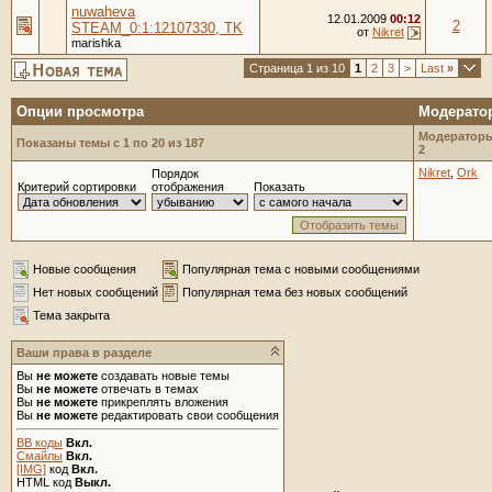
nuwaheva
12.01.2009
00:12
2
STEAM_0:1:12107330, TK
от
Nikret
marishka
Страница 1 из 10
1
2
3
>
Last
»
Опции просмотра
Модерато
Модераторы
Показаны темы с 1 по 20 из 187
2
Nikret
,
Ork
Порядок
Критерий сортировки
отображения
Показать
Новые сообщения
Популярная тема с новыми сообщениями
Нет новых сообщений
Популярная тема без новых сообщений
Тема закрыта
Ваши права в разделе
Вы
не можете
создавать новые темы
Вы
не можете
отвечать в темах
Вы
не можете
прикреплять вложения
Вы
не можете
редактировать свои сообщения
BB коды
Вкл.
Смайлы
Вкл.
[IMG]
код
Вкл.
HTML код
Выкл.