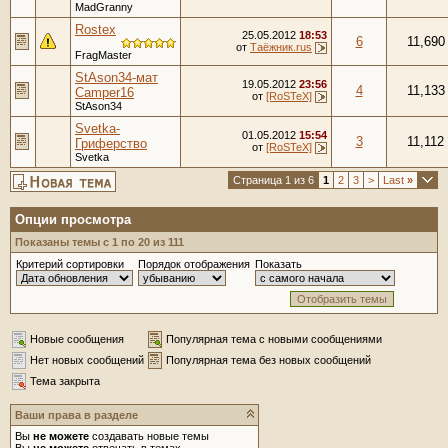
MadGranny
Rostex
25.05.2012
18:53
6
11,690
от
Таёжник.rus
FragMaster
StAson34-мат
19.05.2012
23:56
4
11,133
Camper16
от
[RoSTeX]
StAson34
Svetka-
01.05.2012
15:54
3
11,112
Гриферство
от
[RoSTeX]
Svetka
Страница 1 из 6
1
2
3
>
Last
»
Опции просмотра
Показаны темы с 1 по 20 из 111
Критерий сортировки
Порядок отображения
Показать
Новые сообщения
Популярная тема с новыми сообщениями
Нет новых сообщений
Популярная тема без новых сообщений
Тема закрыта
Ваши права в разделе
Вы
не можете
создавать новые темы