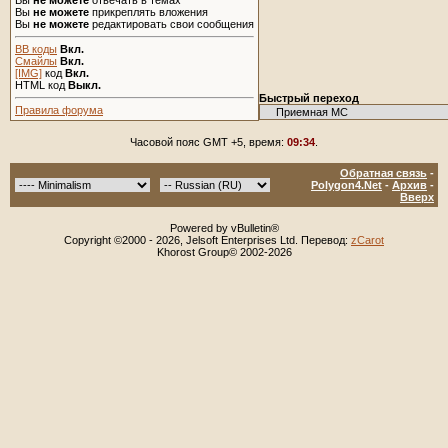
Вы
не можете
отвечать в темах
Вы
не можете
прикреплять вложения
Вы
не можете
редактировать свои сообщения
BB коды
Вкл.
Смайлы
Вкл.
[IMG]
код
Вкл.
HTML код
Выкл.
Быстрый переход
Правила форума
Часовой пояс GMT +5, время:
09:34
.
Обратная связь
-
Polygon4.Net
-
Архив
-
Вверх
Powered by vBulletin®
Copyright ©2000 - 2026, Jelsoft Enterprises Ltd. Перевод:
zCarot
Khorost Group© 2002-2026