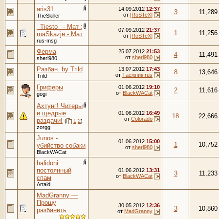
aris31
14.09.2012
12:37
3
11,289
от
[RoSTeX]
TheSkiller
_Tiesto_ - Мат ;
07.09.2012
21:37
1
11,256
maSkazje - Мат
от
[RoSTeX]
rus-msg
Ферма
25.07.2012
21:53
4
11,491
от
sherl980
sherl980
Разбан. by Trild
13.07.2012
17:43
8
13,646
от
Таёжник.rus
Trild
Гриферы
01.06.2012
19:10
2
11,616
от
BlackWACat
gogi
Ахтунг! Читеры
и щедрые
01.06.2012
16:49
18
22,666
от
Colorado
раздачи!
(
1
2
)
zorgg
Junos -
01.06.2012
15:00
1
10,752
убийство собаки
от
sherl980
BlackWACat
halidoni
постоянный
01.06.2012
13:31
3
11,233
от
BlackWACat
спам
Artaid
MadGranny —
Прошу
30.05.2012
12:36
3
10,860
разбанить
от
MadGranny