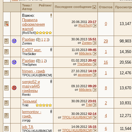
Тема
/
Рейтинг
Последнее сообщение
Ответов
Просмотр
Автор
Важно:
Правила
20.06.2011
23:17
0
13,147
оформления
от
[RoSTeX]
жалоб
[RoSTeX]
Разбан
30.06.2013
15:51
(
1
2
3
)
29
98,903
от
Zontes
Zontes
Eg007 мат.
11.03.2013
09:45
1
14,350
от
666cleric
TheSkiller
Разбан
01.02.2013
20:42
(
1
2
)
16
20,556
от
TheSphex
TheSphex
frimen - гриф
27.10.2012
14:19
1
12,476
от
asvensen
TPOLI,KUU[B/IKCM]
sergio52 и
masya445
09.10.2012
09:20
8
13,670
от
666cleric
гриферы
Renki
Тюрьма!
30.09.2012
23:01
2
10,831
от
Trild
Trild
lermontov -
30.09.2012
02:14
4
12,271
гриф.
от
TPOLI,KUU[B/IKCM]
zorgg
jeb ТА
14.09.2012
15:15
6
11,544
от
TPOLI,KUU[B/IKCM]
TPOLI,KUU[B/IKCM]