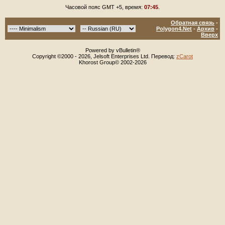
Часовой пояс GMT +5, время:
07:45
.
Обратная связь
-
Polygon4.Net
-
Архив
-
Вверх
Powered by vBulletin®
Copyright ©2000 - 2026, Jelsoft Enterprises Ltd. Перевод:
zCarot
Khorost Group© 2002-2026