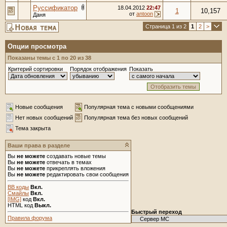
Руссификатор
18.04.2012
22:47
1
10,157
от
antoon
Даня
Страница 1 из 2
1
2
>
Опции просмотра
Показаны темы с 1 по 20 из 38
Критерий сортировки
Порядок отображения
Показать
Новые сообщения
Популярная тема с новыми сообщениями
Нет новых сообщений
Популярная тема без новых сообщений
Тема закрыта
Ваши права в разделе
Вы
не можете
создавать новые темы
Вы
не можете
отвечать в темах
Вы
не можете
прикреплять вложения
Вы
не можете
редактировать свои сообщения
BB коды
Вкл.
Смайлы
Вкл.
[IMG]
код
Вкл.
HTML код
Выкл.
Быстрый переход
Правила форума