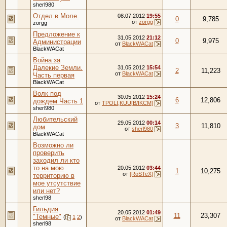
sherl980
Отдел в Моле.
08.07.2012
19:55
0
9,785
от
zorgg
zorgg
Предложение к
31.05.2012
21:12
0
9,975
Администрации
от
BlackWACat
BlackWACat
Война за
Далекие Земли.
31.05.2012
15:54
2
11,223
от
BlackWACat
Часть первая
BlackWACat
Волк под
30.05.2012
15:24
6
12,806
дождем Часть 1
от
TPOLI,KUU[B/IKCM]
sherl980
Любительский
29.05.2012
00:14
3
11,810
дом
от
sherl980
BlackWACat
Возможно ли
проверить
заходил ли кто
то на мою
20.05.2012
03:44
1
10,275
от
[RoSTeX]
территорию в
мое утсутствие
или нет?
sherl98
Гильдия
20.05.2012
01:49
11
23,307
"Темные"
(
1
2
)
от
BlackWACat
sherl98