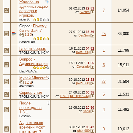
Жалоба на
администрацию
01.02.2013
22:51
7
14,054
сервера и
от
Svetka
игроков.
nigerSg
Опрос:
Почему
бы не Вайп?
27.01.2013
15:36
25
34,000
(
1
2
3
)
от
BesSon
SasareDez
Глючит сервак
16.11.2012
04:52
1
11,799
от
[RoSTeX]
TPOLI,KUU[B/IKCM]
Вопрос к
05.11.2012
11:06
Администрации
6
15,911
от
Colorado
BlackWACat
Музей Minecraft
30.10.2012
21:23
27
31,504
(
1
2
3
)
от
[RoSTeX]
asvensen
Сервер упал
24.09.2012
00:35
5
11,533
от
TPOLI,KUU[B/IKCM]
TPOLI,KUU[B/IKCM]
После
перехода на
18.08.2012
20:50
4
11,492
от
Sanji
1.3.1
BesSon
А до сколько
времени можт
30.07.2012
09:42
0
10,612
от
sherl980
стоять мут?