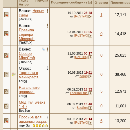
Тема
/
Рейтинг
Последнее сообщение
Ответов
Просмотро
Автор
Важно:
Новые
19.10.2011
23:48
1
12,171
силы
от
[RoSTeX]
[RoSTeX]
Важно:
Правила
03.04.2011
15:56
0
14,418
сервера
от
[RoSTeX]
Minecraft
[RoSTeX]
Важно:
Сервер
21.03.2011
00:17
0
25,823
от
[RoSTeX]
MineCraft
[RoSTeX]
Опрос:
Торговля в
10.05.2013
19:11
0
38,468
от
zorgg
майнкрафт.
zorgg
Разъясните
06.02.2013
15:32
5
12,971
правила.
от
Таёжник.rus
zorgg
Мод InvTweaks
06.02.2013
13:46
0
11,001
1.4.7
от
BesSon
BesSon
Просьба для
03.02.2013
23:14
6
13,200
администрации.
от
[RoSTeX]
nigerSg