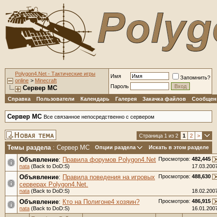
Polygon4.Net - Тактические игры
Имя
Запомнить?
online
>
Minecraft
Пароль
Сервер MC
Справка
Пользователи
Календарь
Галерея
Закачка файлов
Сообщени
Сервер MC
Все связанное непосредственно с сервером
Страница 1 из 2
1
2
>
Темы раздела
: Сервер MC
Опции раздела
Искать в этом разделе
Объявление
:
Правила форумов Polygon4.Net
Просмотров:
482,445
nata
(Back to DoD:S)
17.03.200
Объявление
:
Правила поведения на игровых
Просмотров:
488,630
серверах Polygon4.Net.
nata
(Back to DoD:S)
18.02.200
Объявление
:
Кто на Полигоне4 хозяин?
Просмотров:
486,915
nata
(Back to DoD:S)
16.01.200