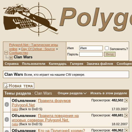
Polygon4.Net - Тактические игры
Имя
online
>
Day Of Defeat : Source
>
Запомнить?
Сообщество
Пароль
Clan Wars
Справка
Пользователи
Календарь
Галерея
Закачка файлов
Сообщени
Clan Wars
Всем, кто играет на нашем CW сервере.
Темы раздела
: Clan Wars
Опции раздела
Искать в этом разделе
Объявление
:
Правила форумов
Просмотров:
482,502
Polygon4.Net
nata
(Back to DoD:S)
17.03.2007
Объявление
:
Правила поведения на
Просмотров:
488,681
игровых серверах Polygon4.Net.
nata
(Back to DoD:S)
18.02.2007
Объявление
:
Кто на Полигоне4 хозяин?
Просмотров:
486,962