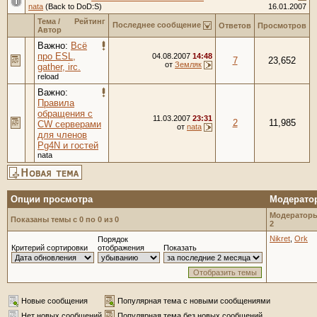
nata
(Back to DoD:S)
16.01.2007
Тема
/
Рейтинг
Последнее сообщение
Ответов
Просмотров
Автор
Важно:
Всё
про ESL,
04.08.2007
14:48
7
23,652
от
Земляк
gather, irc.
reload
Важно:
Правила
обращения с
11.03.2007
23:31
2
11,985
CW серверами
от
nata
для членов
Pg4N и гостей
nata
Опции просмотра
Модерато
Модераторы
Показаны темы с 0 по 0 из 0
2
Nikret
,
Ork
Порядок
Критерий сортировки
отображения
Показать
Новые сообщения
Популярная тема с новыми сообщениями
Нет новых сообщений
Популярная тема без новых сообщений