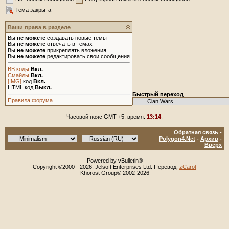
Тема закрыта
Ваши права в разделе
Вы
не можете
создавать новые темы
Вы
не можете
отвечать в темах
Вы
не можете
прикреплять вложения
Вы
не можете
редактировать свои сообщения
BB коды
Вкл.
Смайлы
Вкл.
[IMG]
код
Вкл.
HTML код
Выкл.
Быстрый переход
Правила форума
Часовой пояс GMT +5, время:
13:14
.
Обратная связь
-
Polygon4.Net
-
Архив
-
Вверх
Powered by vBulletin®
Copyright ©2000 - 2026, Jelsoft Enterprises Ltd. Перевод:
zCarot
Khorost Group© 2002-2026