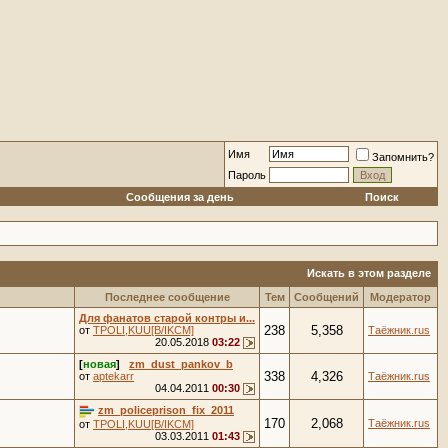
Имя
Запомнить?
Пароль
Сообщения за день
Поиск
Искать в этом разделе
Последнее сообщение
Тем
Сообщений
Модератор
Для фанатов старой контры и...
238
5,358
от
TPOLI,KUU[B/IKCM]
Таёжник.rus
20.05.2018
03:22
[
новая
]
zm_dust_pankov_b
338
4,326
от
aptekarr
Таёжник.rus
04.04.2011
00:30
zm_policeprison_fix_2011
170
2,068
Таёжник.rus
от
TPOLI,KUU[B/IKCM]
03.03.2011
01:43