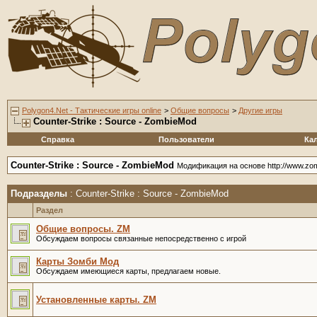
Polygon4.Net - Тактические игры online
>
Общие вопросы
>
Другие игры
Counter-Strike : Source - ZombieMod
Справка
Пользователи
Ка
Counter-Strike : Source - ZombieMod
Модификация на основе http://www.z
Подразделы
: Counter-Strike : Source - ZombieMod
Раздел
Общие вопросы. ZM
Обсуждаем вопросы связанные непосредственно с игрой
Карты Зомби Мод
Обсуждаем имеющиеся карты, предлагаем новые.
Установленные карты. ZM