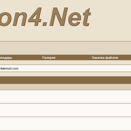
лендарь
Галерея
Закачка файлов
ombiemod.com