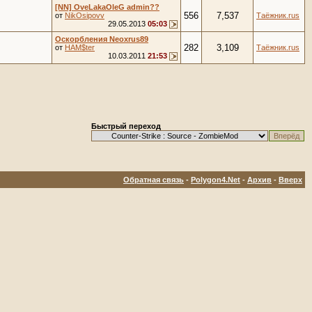
[NN] OveLakaOleG admin??
556
7,537
от
NikOsipovv
Таёжник.rus
29.05.2013
05:03
Оскорбления Neoxrus89
282
3,109
от
HAM$ter
Таёжник.rus
10.03.2011
21:53
Быстрый переход
Обратная связь
-
Polygon4.Net
-
Архив
-
Вверх