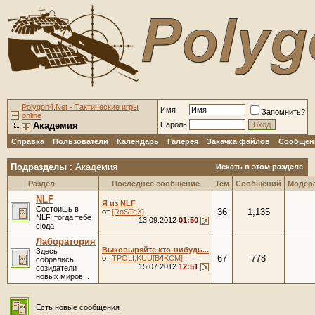
Polygon4.Net - Тактические игры
Имя
Запомнить?
online
Академия
Пароль
Справка
Пользователи
Календарь
Галерея
Закачка файлов
Сообщени
Подразделы
: Академия
Искать в этом разделе
Раздел
Последнее сообщение
Тем
Сообщений
Модер
NLF
Я из NLF
Состоишь в
36
1,135
от
[RoSTeX]
NLF, тогда тебе
13.09.2012
01:50
сюда
Лаборатория
Выковыряйте кто-нибудь...
Здесь
67
778
от
TPOLI,KUU[B/IKCM]
собрались
15.07.2012
12:51
созидатели
новых миров...
Есть новые сообщения