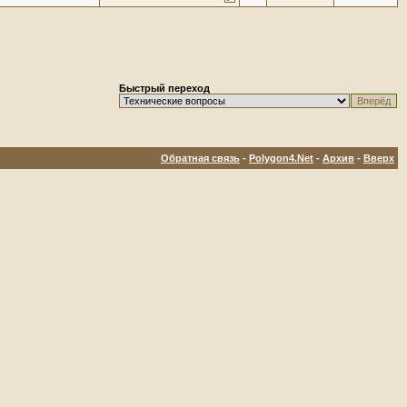
Быстрый переход
Обратная связь
-
Polygon4.Net
-
Архив
-
Вверх