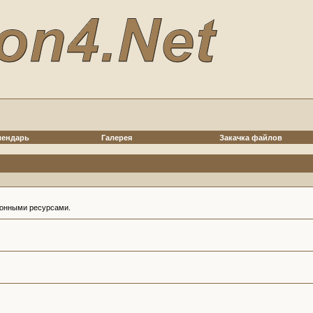
лендарь
Галерея
Закачка файлов
ионными ресурсами.