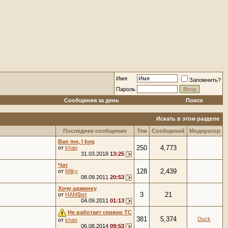
Имя
Запомнить?
Пароль
Сообщения за день
Поиск
Искать в этом разделе
Последнее сообщение
Тем
Сообщений
Модератор
Ban me, I beg
250
4,773
от
khap
31.03.2018
13:25
Чат
128
2,439
от
Milky
08.09.2011
20:53
Хочу админку
3
21
от
HAM$ter
04.09.2011
01:13
Не работает сервер ТС
381
5,374
Duck
от
khap
06.08.2014
09:53