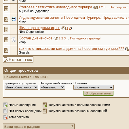
khap
Итоговая статистика новогоднего турнира
(
1
2
3
...
Последняя с
Аццкий Лэнддроппер
Индивидуальный зачет в Новогоднем Турнире. Предваритель
khap
Шило-прошедшии игры.
(
1
2
)
Nike Gugensolder
Состав дивизионов
(
1
2
3
...
Последняя страница
)
khap
так что с миксовыми командами на Новогоднем турнире???
(
Guarda
Опции просмотра
Показаны темы с 1 по 5 из 5
Критерий сортировки
Порядок отображения
Показать
Новые сообщения
Популярная тема с новыми сообщениями
Нет новых сообщений
Популярная тема без новых сообщений
Тема закрыта
Ваши права в разделе