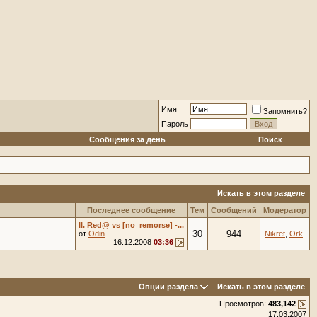
Имя
Запомнить?
Пароль
Сообщения за день
Поиск
Искать в этом разделе
Последнее сообщение
Тем
Сообщений
Модератор
II. Red@ vs [no_remorse] -...
30
944
от
Odin
Nikret
,
Ork
16.12.2008
03:36
Опции раздела
Искать в этом разделе
Просмотров:
483,142
17.03.2007