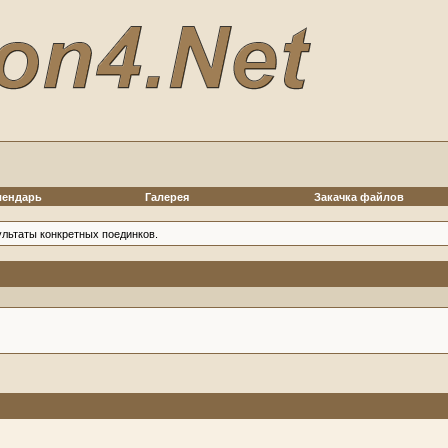
лендарь
Галерея
Закачка файлов
ультаты конкретных поединков.