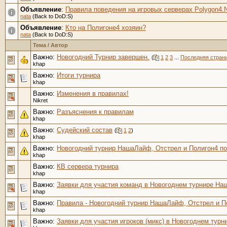
Объявление
:
Правила поведения на игровых серверах Polygon4.N
nata
(Back to DoD:S)
Объявление
:
Кто на Полигоне4 хозяин?
nata
(Back to DoD:S)
Тема
/
Автор
Важно:
Новогодний Турнир завершен.
(
1
2
3
...
Последняя стран
khap
Важно:
Итоги турнира
khap
Важно:
Изменения в правилах!
Nikret
Важно:
Разъяснения к правилам
khap
Важно:
Судейский состав
(
1
2
)
khap
Важно:
Новогодний турнир НашаЛайф, Отстрел и Полигон4 по D
khap
Важно:
КВ сервера турнира
khap
Важно:
Заявки для участия команд в Новогоднем турнире На
khap
Важно:
Правила - Новогодний турнир НашаЛайф, Отстрел и Пол
khap
Важно:
Заявки для участия игроков (микс) в Новогоднем тур