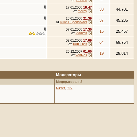
от
Guarda
17.01.2008
18:47
33
44,701
от
merhy
13.01.2008
21:39
37
45,236
от
Nike Gugensolder
07.01.2008
17:30
15
25,467
от
Vladimir
02.01.2008
17:09
64
69,754
от
ХЛЮПИК
25.12.2007
01:00
19
29,814
от
vonRas
Модераторы
Модераторы : 2
Nikret
,
Ork