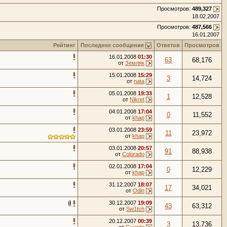
Просмотров:
489,327
18.02.2007
Просмотров:
487,566
16.01.2007
Рейтинг
Последнее сообщение
Ответов
Просмотров
16.01.2008
01:30
63
68,176
от
Земляк
15.01.2008
15:29
3
14,724
от
nata
05.01.2008
19:33
1
12,528
от
Nikret
04.01.2008
17:04
0
11,552
от
khap
03.01.2008
23:59
11
23,972
от
khap
03.01.2008
20:57
91
88,938
от
Colorado
02.01.2008
17:04
0
12,229
от
khap
31.12.2007
18:07
17
34,021
от
Odin
30.12.2007
19:09
43
63,312
от
Sw1tch
20.12.2007
00:39
3
13,736