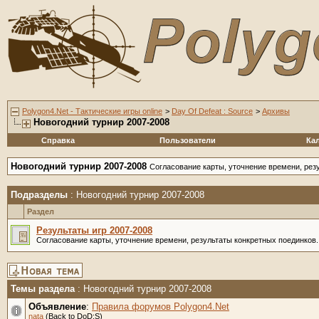
Polygon4.Net - Тактические игры online
>
Day Of Defeat : Source
>
Архивы
Новогодний турнир 2007-2008
Справка
Пользователи
Ка
Новогодний турнир 2007-2008
Согласование карты, уточнение времени, рез
Подразделы
: Новогодний турнир 2007-2008
Раздел
Результаты игр 2007-2008
Согласование карты, уточнение времени, результаты конкретных поединков.
Темы раздела
: Новогодний турнир 2007-2008
Объявление
:
Правила форумов Polygon4.Net
nata
(Back to DoD:S)