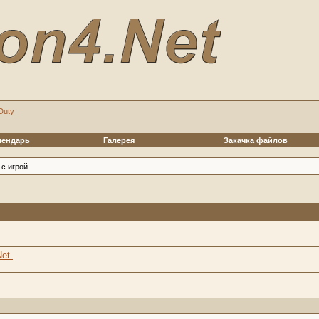
 Duty
лендарь
Галерея
Закачка файлов
с игрой
et.