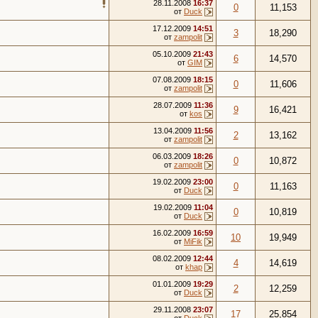
28.11.2008
16:37
0
11,153
от
Duck
17.12.2009
14:51
3
18,290
от
zampolit
05.10.2009
21:43
6
14,570
от
GIM
07.08.2009
18:15
0
11,606
от
zampolit
28.07.2009
11:36
9
16,421
от
kos
13.04.2009
11:56
2
13,162
от
zampolit
06.03.2009
18:26
0
10,872
от
zampolit
19.02.2009
23:00
0
11,163
от
Duck
19.02.2009
11:04
0
10,819
от
Duck
16.02.2009
16:59
10
19,949
от
MiFik
08.02.2009
12:44
4
14,619
от
khap
01.01.2009
19:29
2
12,259
от
Duck
29.11.2008
23:07
17
25,854