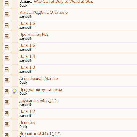
Важно:
FAQ Call of Duty 5: World at War.
Duck
Миксы КОД5 на Отстреле
zampolit
Патч 1.6
zampolit
Про маппак №3
zampolit
Патч 1.5
zampolit
Патч 1.4
zampolit
Патч 1.3
zampolit
Анонсирован Маппак
Duck
Предлагаю культпоход
Duck
друзья в код5
(
1
2
)
zampolit
Патч 1.2
zampolit
Новости
Duck
Играем в COD5
(
1
2
)