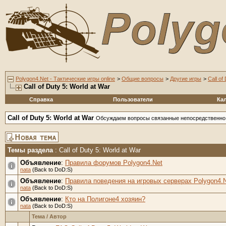
Polygon4.Net - Тактические игры online
>
Общие вопросы
>
Другие игры
>
Call of
Call of Duty 5: World at War
Справка
Пользователи
Ка
Call of Duty 5: World at War
Обсуждаем вопросы связанные непосредственно 
Темы раздела
: Call of Duty 5: World at War
Объявление
:
Правила форумов Polygon4.Net
nata
(Back to DoD:S)
Объявление
:
Правила поведения на игровых серверах Polygon4.N
nata
(Back to DoD:S)
Объявление
:
Кто на Полигоне4 хозяин?
nata
(Back to DoD:S)
Тема
/
Автор