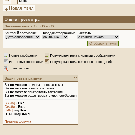
Duck
Опции просмотра
Показаны темы с 1 по 12 из 12
Критерий сортировки
Порядок отображения
Показать
Новые сообщения
Популярная тема с новыми сообщениями
Нет новых сообщений
Популярная тема без новых сообщений
Тема закрыта
Ваши права в разделе
Вы
не можете
создавать новые темы
Вы
не можете
отвечать в темах
Вы
не можете
прикреплять вложения
Вы
не можете
редактировать свои сообщения
BB коды
Вкл.
Смайлы
Вкл.
[IMG]
код
Вкл.
HTML код
Выкл.
Правила форума