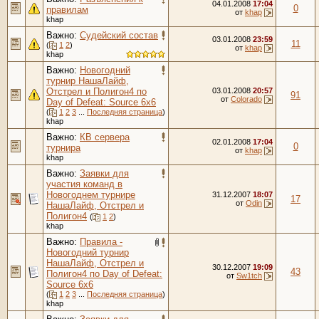
04.01.2008
17:04
0
правилам
от
khap
khap
Важно:
Судейский состав
03.01.2008
23:59
11
(
1
2
)
от
khap
khap
Важно:
Новогодний
турнир НашаЛайф,
Отстрел и Полигон4 по
03.01.2008
20:57
91
от
Colorado
Day of Defeat: Source 6x6
(
1
2
3
...
Последняя страница
)
khap
Важно:
КВ сервера
02.01.2008
17:04
0
турнира
от
khap
khap
Важно:
Заявки для
участия команд в
Новогоднем турнире
31.12.2007
18:07
17
от
Odin
НашаЛайф, Отстрел и
Полигон4
(
1
2
)
khap
Важно:
Правила -
Новогодний турнир
НашаЛайф, Отстрел и
30.12.2007
19:09
43
Полигон4 по Day of Defeat:
от
Sw1tch
Source 6x6
(
1
2
3
...
Последняя страница
)
khap