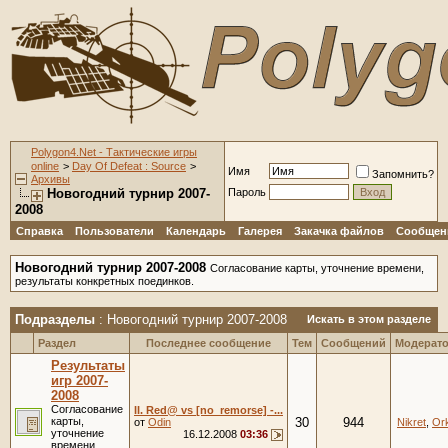
Polygon4.Net - Тактические игры
online
>
Day Of Defeat : Source
>
Имя
Запомнить?
Архивы
Новогодний турнир 2007-
Пароль
2008
Справка
Пользователи
Календарь
Галерея
Закачка файлов
Сообщени
Новогодний турнир 2007-2008
Согласование карты, уточнение времени,
результаты конкретных поединков.
Подразделы
: Новогодний турнир 2007-2008
Искать в этом разделе
Раздел
Последнее сообщение
Тем
Сообщений
Модерат
Результаты
игр 2007-
2008
Согласование
II. Red@ vs [no_remorse] -...
карты,
30
944
от
Odin
Nikret
,
Or
уточнение
16.12.2008
03:36
времени,