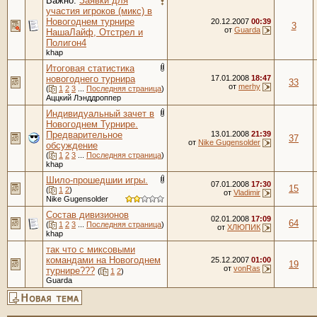
Важно:
Заявки для
участия игроков (микс) в
Новогоднем турнире
20.12.2007
00:39
3
от
Guarda
НашаЛайф, Отстрел и
Полигон4
khap
Итоговая статистика
новогоднего турнира
17.01.2008
18:47
33
от
merhy
(
1
2
3
...
Последняя страница
)
Аццкий Лэнддроппер
Индивидуальный зачет в
Новогоднем Турнире.
Предварительное
13.01.2008
21:39
37
от
Nike Gugensolder
обсуждение
(
1
2
3
...
Последняя страница
)
khap
Шило-прошедшии игры.
07.01.2008
17:30
15
(
1
2
)
от
Vladimir
Nike Gugensolder
Состав дивизионов
02.01.2008
17:09
64
(
1
2
3
...
Последняя страница
)
от
ХЛЮПИК
khap
так что с миксовыми
командами на Новогоднем
25.12.2007
01:00
19
от
vonRas
турнире???
(
1
2
)
Guarda