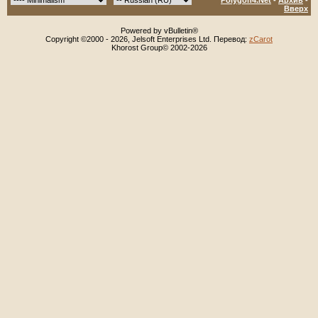
Polygon4.Net
-
Архив
-
Вверх
Powered by vBulletin®
Copyright ©2000 - 2026, Jelsoft Enterprises Ltd. Перевод:
zCarot
Khorost Group© 2002-2026