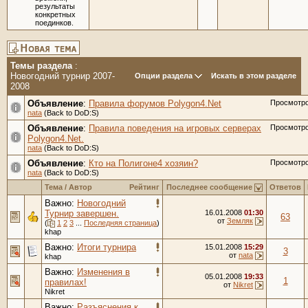
результаты
конкретных
поединков.
Темы раздела
:
Новогодний турнир 2007-
Опции раздела
Искать в этом разделе
2008
Объявление
:
Правила форумов Polygon4.Net
Просмотр
nata
(Back to DoD:S)
Объявление
:
Правила поведения на игровых серверах
Просмотр
Polygon4.Net.
nata
(Back to DoD:S)
Объявление
:
Кто на Полигоне4 хозяин?
Просмотр
nata
(Back to DoD:S)
Тема
/
Автор
Рейтинг
Последнее сообщение
Ответов
Важно:
Новогодний
Турнир завершен.
16.01.2008
01:30
63
от
Земляк
(
1
2
3
...
Последняя страница
)
khap
Важно:
Итоги турнира
15.01.2008
15:29
3
от
nata
khap
Важно:
Изменения в
05.01.2008
19:33
1
правилах!
от
Nikret
Nikret
Важно:
Разъяснения к