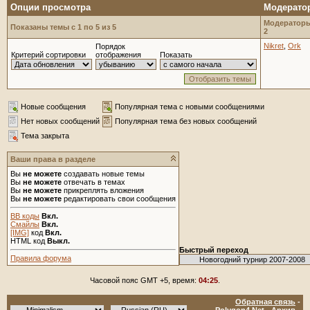
Опции просмотра
Модерато
Модераторы
Показаны темы с 1 по 5 из 5
2
Nikret
,
Ork
Порядок
Критерий сортировки
отображения
Показать
Новые сообщения
Популярная тема с новыми сообщениями
Нет новых сообщений
Популярная тема без новых сообщений
Тема закрыта
Ваши права в разделе
Вы
не можете
создавать новые темы
Вы
не можете
отвечать в темах
Вы
не можете
прикреплять вложения
Вы
не можете
редактировать свои сообщения
BB коды
Вкл.
Смайлы
Вкл.
[IMG]
код
Вкл.
HTML код
Выкл.
Быстрый переход
Правила форума
Часовой пояс GMT +5, время:
04:25
.
Обратная связь
-