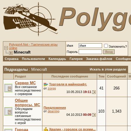
Polygon4.Net - Тактические игры
Имя
Запомнить?
online
Minecraft
Пароль
Справка
Пользователи
Календарь
Галерея
Закачка файлов
Сообщени
Подразделы
: Minecraft
Искать в этом разделе
Раздел
Последнее сообщение
Тем
Сообщений
М
Сервер MC
Торговля в майнкрафт.
Все связанное
41
266
от
zorgg
непосредственно
10.05.2013
19:11
с сервером
Общие
вопросы. MC
Предложения
Обсуждаем
103
1,343
от
dearring
вопросы
04.10.2013
00:09
связанные
непосредственно
с игрой
Хвалин - городок со всеми...
Города