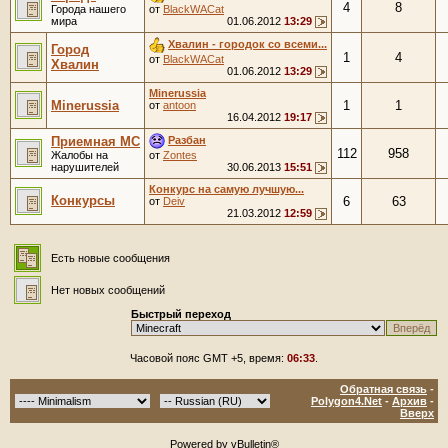
4
8
Города нашего
от
BlackWACat
мира
01.06.2012
13:29
Хвалин - городок со всеми...
Город
1
4
от
BlackWACat
Хвалин
01.06.2012
13:29
Minerussia
Minerussia
1
1
от
antoon
16.04.2012
19:17
Разбан
Приемная MC
112
958
Жалобы на
от
Zontes
нарушителей
30.06.2013
15:51
Конкурс на самую лучшую...
Конкурсы
6
63
от
Deiv
21.03.2012
12:59
Есть новые сообщения
Нет новых сообщений
Быстрый переход
Часовой пояс GMT +5, время:
06:33
.
Обратная связь
-
Polygon4.Net
-
Архив
-
Вверх
Powered by vBulletin®