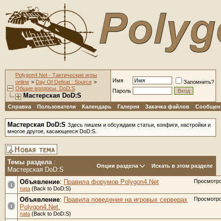
Polygon4.Net - Тактические игры
Имя
online
>
Day Of Defeat : Source
>
Запомнить?
Общие вопросы. DoD:S
Пароль
Мастерская DoD:S
Справка
Пользователи
Календарь
Галерея
Закачка файлов
Сообщени
Мастерская DoD:S
Здесь пишем и обсуждаем статьи, конфиги, настройки и
многое другое, касающееся DoD:S.
Темы раздела
:
Опции раздела
Искать в этом разделе
Мастерская DoD:S
Объявление
:
Правила форумов Polygon4.Net
Просмотр
nata
(Back to DoD:S)
Объявление
:
Правила поведения на игровых серверах
Просмотр
Polygon4.Net.
nata
(Back to DoD:S)