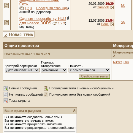
Сеть.
20.01.2009
16:29
50
от
zampolit
(
1
2
3
...
Последняя страница
)
Аццкий Лэнддроппер
Сделал переработку HUD
12.07.2008
23:54
29
для нового DODS
(
1
2
3
)
от
BouH
Maj. Konig
Опции просмотра
Модерато
Модераторы
Показаны темы с 1 по 9 из 9
2
Nikret
,
Ork
Порядок
Критерий сортировки
отображения
Показать
Новые сообщения
Популярная тема с новыми сообщениями
Нет новых сообщений
Популярная тема без новых сообщений
Тема закрыта
Ваши права в разделе
Вы
не можете
создавать новые темы
Вы
не можете
отвечать в темах
Вы
не можете
прикреплять вложения
Вы
не можете
редактировать свои сообщения