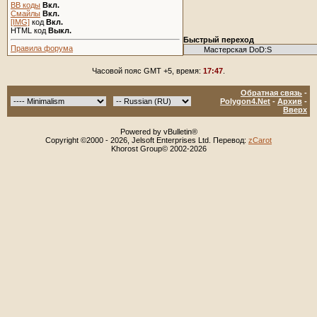
BB коды
Вкл.
Смайлы
Вкл.
[IMG]
код
Вкл.
HTML код
Выкл.
Быстрый переход
Правила форума
Часовой пояс GMT +5, время:
17:47
.
Обратная связь
-
Polygon4.Net
-
Архив
-
Вверх
Powered by vBulletin®
Copyright ©2000 - 2026, Jelsoft Enterprises Ltd. Перевод:
zCarot
Khorost Group© 2002-2026