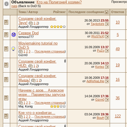
Объявление
:
Кто на Полигоне4 хозяин?
Просмотр
nata
(Back to DoD:S)
Тема
/
Автор
Рейтинг
Последнее сообщение
Ответов
Создаем свой конфиг.
26.06.2013
23:55
10
Звук!
(
1
2
)
от
Taylorkirk
Аццкий Лэнддроппер
Сервре Dod
30.09.2011
21:52
5
от
[RoSTeX]
temoxa777
Moviemaking tutorial по
DoD:S
16.09.2009
13:37
49
от
PuZo
(
1
2
3
...
Последняя страница
)
Gizm0
Создаем свой конфиг.
20.06.2009
14:13
19
HUD.
(
1
2
)
от
Kortez
Аццкий Лэнддроппер
Создаем свой конфиг.
18.06.2009
17:16
16
Мышь!
(
1
2
)
от
AdReNaLiNe
Аццкий Лэнддроппер
Начнем с азов... Азовское
море... Параметры запуска
14.04.2009
17:36
36
игры
от
Gizm0
(
1
2
3
...
Последняя страница
)
Maj. Konig
Кое что о конфигах...
03.04.2009
19:36
122
(
1
2
3
...
Последняя страница
)
от
BouH
Аццкий Лэнддроппер
Создаем свой конфиг.