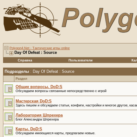
Polygon4.Net - Тактические игры online
Day Of Defeat : Source
Справка
Пользователи
Ка
Подразделы
: Day Of Defeat : Source
Раздел
Общие вопросы. DoD:S
Обсуждаем вопросы связанные непосредственно с игрой
Мастерская DoD:S
Здесь пишем и обсуждаем статьи, конфиги, настройки и многое другое, кас
Лаборатория Шпрехера
Блог Александра Шпрехера
Карты. DoD:S
Обсуждаем имеющиеся карты, предлагаем новые.