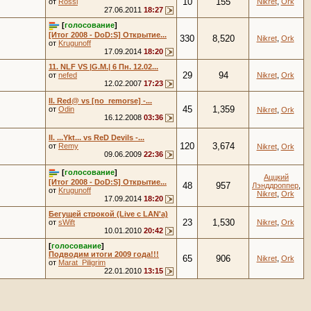
10
155
от
Rossi
Nikret
,
Ork
27.06.2011
18:27
[
голосование
]
[Итог 2008 - DoD:S] Открытие...
330
8,520
Nikret
,
Ork
от
Krugunoff
17.09.2014
18:20
11. NLF VS |G.M.| 6 Пн. 12.02...
29
94
от
nefed
Nikret
,
Ork
12.02.2007
17:23
II. Red@ vs [no_remorse] -...
45
1,359
от
Odin
Nikret
,
Ork
16.12.2008
03:36
II. ...Ykt... vs ReD Devils -...
120
3,674
от
Remy
Nikret
,
Ork
09.06.2009
22:36
[
голосование
]
Аццкий
[Итог 2008 - DoD:S] Открытие...
48
957
Лэнддроппер
,
от
Krugunoff
Nikret
,
Ork
17.09.2014
18:20
Бегущей строкой (Live с LAN'a)
23
1,530
от
sWift
Nikret
,
Ork
10.01.2010
20:42
[
голосование
]
Подводим итоги 2009 года!!!
65
906
Nikret
,
Ork
от
Marat_Piligrim
22.01.2010
13:15