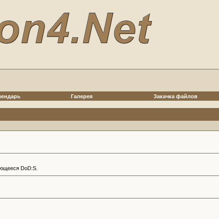
лендарь
Галерея
Закачка файлов
ающееся DoD:S.