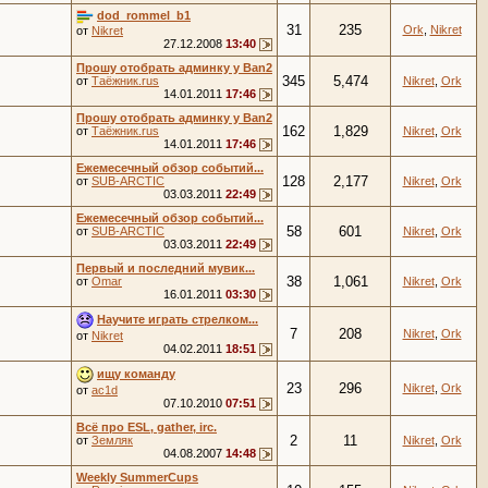
dod_rommel_b1
31
235
Ork
,
Nikret
от
Nikret
27.12.2008
13:40
Прошу отобрать админку у Ban2
345
5,474
от
Таёжник.rus
Nikret
,
Ork
14.01.2011
17:46
Прошу отобрать админку у Ban2
162
1,829
от
Таёжник.rus
Nikret
,
Ork
14.01.2011
17:46
Ежемесечный обзор событий...
128
2,177
от
SUB-ARCTIC
Nikret
,
Ork
03.03.2011
22:49
Ежемесечный обзор событий...
58
601
от
SUB-ARCTIC
Nikret
,
Ork
03.03.2011
22:49
Первый и последний мувик...
38
1,061
от
Omar
Nikret
,
Ork
16.01.2011
03:30
Научите играть стрелком...
7
208
Nikret
,
Ork
от
Nikret
04.02.2011
18:51
ищу команду
23
296
Nikret
,
Ork
от
ac1d
07.10.2010
07:51
Всё про ESL, gather, irc.
2
11
от
Земляк
Nikret
,
Ork
04.08.2007
14:48
Weekly SummerCups