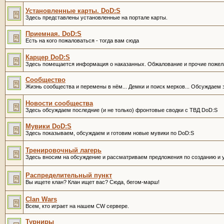
Установленные карты. DoD:S
Здесь представлены установленные на портале карты.
Приемная. DoD:S
Есть на кого пожаловаться - тогда вам сюда
Карцер DoD:S
Здесь помещается информация о наказанных. Обжалование и прочие пожел
Сообщество
Жизнь сообщества и перемены в нём... Демки и поиск мерков... Обсуждаем 
Новости сообщества
Здесь обсуждаем последние (и не только) фронтовые сводки с ТВД DoD:S
Мувики DoD:S
Здесь показываем, обсуждаем и готовим новые мувики по DoD:S
Тренировочный лагерь
Здесь вносим на обсуждение и рассматриваем предложения по созданию и уп
Распределительный пункт
Вы ищете клан? Клан ищет вас? Сюда, бегом-марш!
Clan Wars
Всем, кто играет на нашем CW сервере.
Турниры