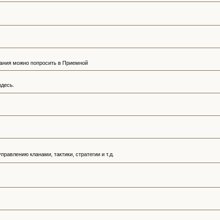
ания можно попросить в Приемной
здесь.
равлению кланами, тактики, стратегии и т.д.