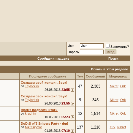
Имя
Запомнить?
Пароль
Сообщения за день
Поиск
Искать в этом разделе
Последнее сообщение
Тем
Сообщений
Модератор
Создаем свой конфиг. Звук!
47
2,383
от
Taylorkirk
Nikret
,
Ork
26.06.2013
23:55
Создаем свой конфиг. Звук!
9
345
от
Taylorkirk
Nikret
,
Ork
26.06.2013
23:55
Время подвести итоги
12
1,514
от
kruchini
Nikret
,
Ork
10.05.2011
05:23
DoD:S p#3 Snipers Party - фи!
137
1,218
от
NikOsipovv
Ork
,
Nikret
01.06.2013
07:10