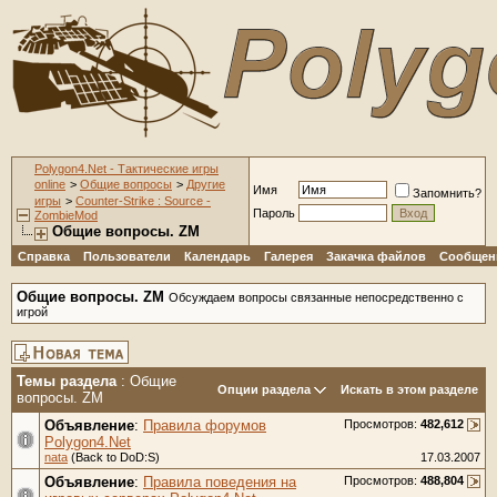
Polygon4.Net - Тактические игры
online
>
Общие вопросы
>
Другие
Имя
Запомнить?
игры
>
Counter-Strike : Source -
Пароль
ZombieMod
Общие вопросы. ZM
Справка
Пользователи
Календарь
Галерея
Закачка файлов
Сообщени
Общие вопросы. ZM
Обсуждаем вопросы связанные непосредственно с
игрой
Темы раздела
: Общие
Опции раздела
Искать в этом разделе
вопросы. ZM
Объявление
:
Правила форумов
Просмотров:
482,612
Polygon4.Net
nata
(Back to DoD:S)
17.03.2007
Объявление
:
Правила поведения на
Просмотров:
488,804