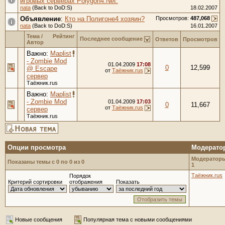
игровых серверах Polygon4.Net.
nata
(Back to DoD:S)
18.02.2007
Объявление
:
Кто на Полигоне4 хозяин?
Просмотров:
487,068
nata
(Back to DoD:S)
16.01.2007
Тема
/
Рейтинг
Последнее сообщение
Ответов
Просмотров
Автор
Важно:
Maplist
- Zombie Mod
01.04.2009
17:08
0
12,599
@ Escape
от
Таёжник.rus
сервер
Таёжник.rus
Важно:
Maplist
- Zombie Mod
01.04.2009
17:03
0
11,667
от
Таёжник.rus
сервер
Таёжник.rus
Опции просмотра
Модерато
Модераторы
Показаны темы с 0 по 0 из 0
1
Таёжник.rus
Порядок
Критерий сортировки
отображения
Показать
Новые сообщения
Популярная тема с новыми сообщениями