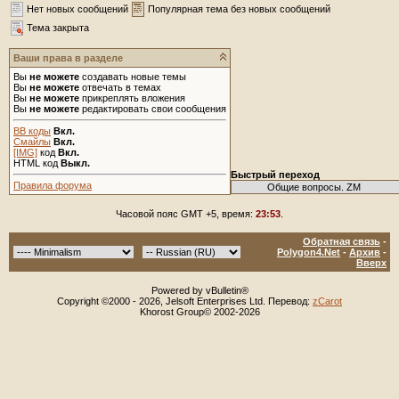
Нет новых сообщений
Популярная тема без новых сообщений
Тема закрыта
Ваши права в разделе
Вы
не можете
создавать новые темы
Вы
не можете
отвечать в темах
Вы
не можете
прикреплять вложения
Вы
не можете
редактировать свои сообщения
BB коды
Вкл.
Смайлы
Вкл.
[IMG]
код
Вкл.
HTML код
Выкл.
Быстрый переход
Правила форума
Часовой пояс GMT +5, время:
23:53
.
Обратная связь
-
Polygon4.Net
-
Архив
-
Вверх
Powered by vBulletin®
Copyright ©2000 - 2026, Jelsoft Enterprises Ltd. Перевод:
zCarot
Khorost Group© 2002-2026