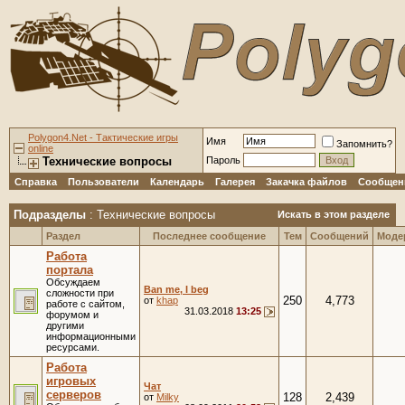
Polygon4.Net - Тактические игры
Имя
Запомнить?
online
Технические вопросы
Пароль
Справка
Пользователи
Календарь
Галерея
Закачка файлов
Сообщени
Подразделы
: Технические вопросы
Искать в этом разделе
Раздел
Последнее сообщение
Тем
Сообщений
Моде
Работа
портала
Обсуждаем
Ban me, I beg
сложности при
250
4,773
от
khap
работе с сайтом,
31.03.2018
13:25
форумом и
другими
информационными
ресурсами.
Работа
игровых
Чат
серверов
128
2,439
от
Milky