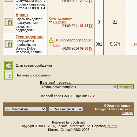
Обсуждаем работу
08.09.2011
20:53
игровых серверов,
читаем НОВОСТИ.
Архив
Хочу админку
Здесь находятся
3
21
от
HAM$ter
неактуальные
04.09.2011
01:13
разделы и
подразделы
Техподдержка
Не работает сервер ТС
Обсуждаем
381
5,374
Du
проблемы со
от
khap
Steam, DoDs,
06.08.2014
09:53
железом, сетями...
Есть новые сообщения
Нет новых сообщений
Быстрый переход
Часовой пояс GMT +5, время:
12:29
.
Обратная связь
-
Polygon4.Net
-
Архив
-
Вверх
Powered by vBulletin®
Copyright ©2000 - 2026, Jelsoft Enterprises Ltd. Перевод:
zCarot
Khorost Group© 2002-2026