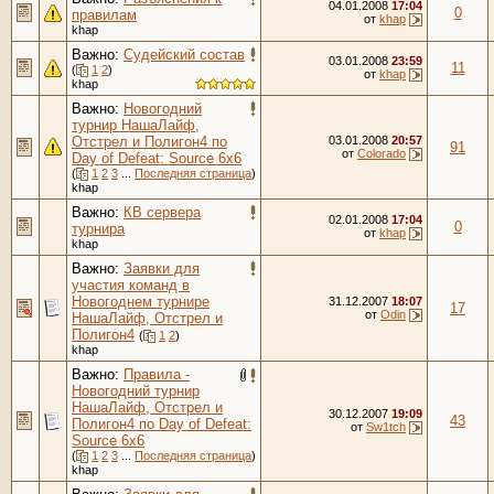
04.01.2008
17:04
0
правилам
от
khap
khap
Важно:
Судейский состав
03.01.2008
23:59
11
(
1
2
)
от
khap
khap
Важно:
Новогодний
турнир НашаЛайф,
Отстрел и Полигон4 по
03.01.2008
20:57
91
от
Colorado
Day of Defeat: Source 6x6
(
1
2
3
...
Последняя страница
)
khap
Важно:
КВ сервера
02.01.2008
17:04
0
турнира
от
khap
khap
Важно:
Заявки для
участия команд в
Новогоднем турнире
31.12.2007
18:07
17
от
Odin
НашаЛайф, Отстрел и
Полигон4
(
1
2
)
khap
Важно:
Правила -
Новогодний турнир
НашаЛайф, Отстрел и
30.12.2007
19:09
43
Полигон4 по Day of Defeat:
от
Sw1tch
Source 6x6
(
1
2
3
...
Последняя страница
)
khap