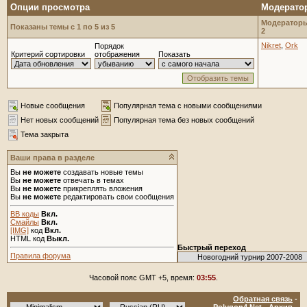
Опции просмотра
Модерато
Модераторы
Показаны темы с 1 по 5 из 5
2
Nikret
,
Ork
Порядок
Критерий сортировки
отображения
Показать
Новые сообщения
Популярная тема с новыми сообщениями
Нет новых сообщений
Популярная тема без новых сообщений
Тема закрыта
Ваши права в разделе
Вы
не можете
создавать новые темы
Вы
не можете
отвечать в темах
Вы
не можете
прикреплять вложения
Вы
не можете
редактировать свои сообщения
BB коды
Вкл.
Смайлы
Вкл.
[IMG]
код
Вкл.
HTML код
Выкл.
Быстрый переход
Правила форума
Часовой пояс GMT +5, время:
03:55
.
Обратная связь
-