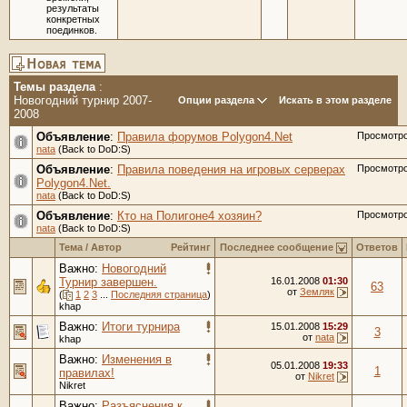
результаты
конкретных
поединков.
Темы раздела
:
Новогодний турнир 2007-
Опции раздела
Искать в этом разделе
2008
Объявление
:
Правила форумов Polygon4.Net
Просмотр
nata
(Back to DoD:S)
Объявление
:
Правила поведения на игровых серверах
Просмотр
Polygon4.Net.
nata
(Back to DoD:S)
Объявление
:
Кто на Полигоне4 хозяин?
Просмотр
nata
(Back to DoD:S)
Тема
/
Автор
Рейтинг
Последнее сообщение
Ответов
Важно:
Новогодний
Турнир завершен.
16.01.2008
01:30
63
от
Земляк
(
1
2
3
...
Последняя страница
)
khap
Важно:
Итоги турнира
15.01.2008
15:29
3
от
nata
khap
Важно:
Изменения в
05.01.2008
19:33
1
правилах!
от
Nikret
Nikret
Важно:
Разъяснения к