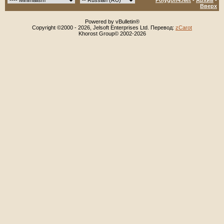
Polygon4.Net
-
Архив
-
Вверх
Powered by vBulletin®
Copyright ©2000 - 2026, Jelsoft Enterprises Ltd. Перевод:
zCarot
Khorost Group© 2002-2026