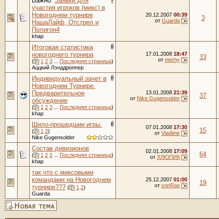
Важно:
Заявки для
участия игроков (микс) в
Новогоднем турнире
20.12.2007
00:39
3
от
Guarda
НашаЛайф, Отстрел и
Полигон4
khap
Итоговая статистика
новогоднего турнира
17.01.2008
18:47
33
от
merhy
(
1
2
3
...
Последняя страница
)
Аццкий Лэнддроппер
Индивидуальный зачет в
Новогоднем Турнире.
Предварительное
13.01.2008
21:39
37
от
Nike Gugensolder
обсуждение
(
1
2
3
...
Последняя страница
)
khap
Шило-прошедшии игры.
07.01.2008
17:30
15
(
1
2
)
от
Vladimir
Nike Gugensolder
Состав дивизионов
02.01.2008
17:09
64
(
1
2
3
...
Последняя страница
)
от
ХЛЮПИК
khap
так что с миксовыми
командами на Новогоднем
25.12.2007
01:00
19
от
vonRas
турнире???
(
1
2
)
Guarda