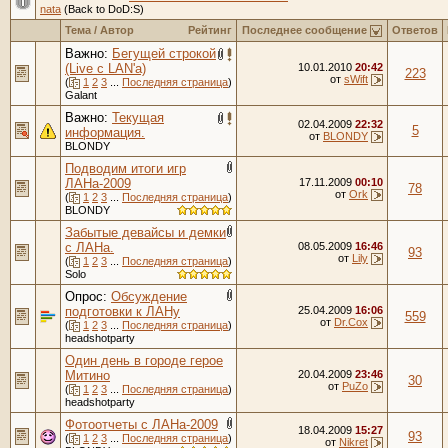
nata
(Back to DoD:S)
Тема
/
Автор
Рейтинг
Последнее сообщение
Ответов
Важно:
Бегущей строкой
(Live с LAN'a)
10.01.2010
20:42
223
от
sWift
(
1
2
3
...
Последняя страница
)
Galant
Важно:
Текущая
02.04.2009
22:32
5
информация.
от
BLONDY
BLONDY
Подводим итоги игр
ЛАНа-2009
17.11.2009
00:10
78
от
Ork
(
1
2
3
...
Последняя страница
)
BLONDY
Забытые девайсы и демки
с ЛАНа.
08.05.2009
16:46
93
от
Lily
(
1
2
3
...
Последняя страница
)
Solo
Опрос:
Обсуждение
подготовки к ЛАНу
25.04.2009
16:06
559
от
Dr.Cox
(
1
2
3
...
Последняя страница
)
headshotparty
Один день в городе герое
Митино
20.04.2009
23:46
30
от
PuZo
(
1
2
3
...
Последняя страница
)
headshotparty
Фотоотчеты с ЛАНа-2009
18.04.2009
15:27
93
(
1
2
3
...
Последняя страница
)
от
Nikret