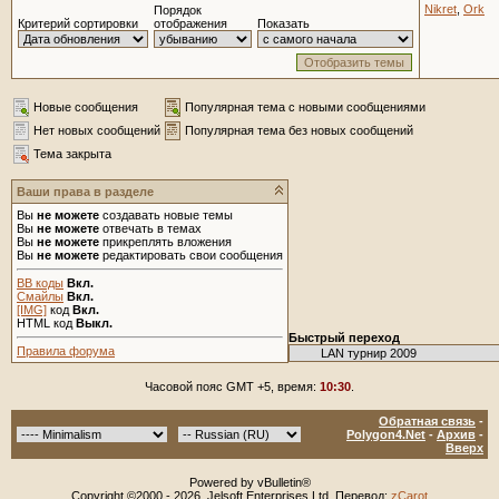
Nikret
,
Ork
Порядок
Критерий сортировки
отображения
Показать
Новые сообщения
Популярная тема с новыми сообщениями
Нет новых сообщений
Популярная тема без новых сообщений
Тема закрыта
Ваши права в разделе
Вы
не можете
создавать новые темы
Вы
не можете
отвечать в темах
Вы
не можете
прикреплять вложения
Вы
не можете
редактировать свои сообщения
BB коды
Вкл.
Смайлы
Вкл.
[IMG]
код
Вкл.
HTML код
Выкл.
Быстрый переход
Правила форума
Часовой пояс GMT +5, время:
10:30
.
Обратная связь
-
Polygon4.Net
-
Архив
-
Вверх
Powered by vBulletin®
Copyright ©2000 - 2026, Jelsoft Enterprises Ltd. Перевод:
zCarot