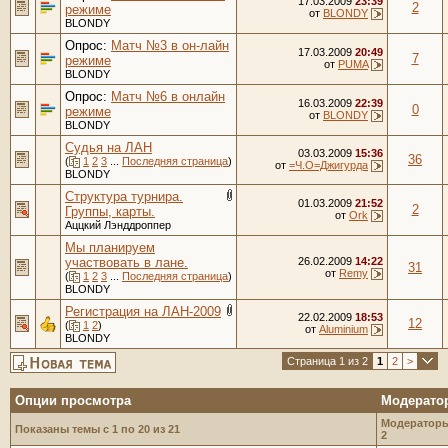
17.03.2009
23:39
2
режиме
от
BLONDY
BLONDY
Опрос:
Матч №3 в он-лайн
17.03.2009
20:49
7
режиме
от
PUMA
BLONDY
Опрос:
Матч №6 в онлайн
16.03.2009
22:39
0
режиме
от
BLONDY
BLONDY
Судья на ЛАН
03.03.2009
15:36
36
(
1
2
3
...
Последняя страница
)
от
=Ч.О=Джигурда
BLONDY
Структура турнира.
01.03.2009
21:52
2
Группы, карты.
от
Ork
Аццкий Лэнддроппер
Мы планируем
участвовать в лане.
26.02.2009
14:22
31
от
Remy
(
1
2
3
...
Последняя страница
)
BLONDY
Регистрация на ЛАН-2009
22.02.2009
18:53
12
(
1
2
)
от
Aluminium
BLONDY
Страница 1 из 2
1
2
>
Опции просмотра
Модерато
Модераторы
Показаны темы с 1 по 20 из 21
2