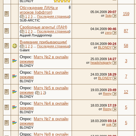
BLONDY
Обсуждение ЛАНа и
игроков (оффтоп)
05.04.2009
20:07
159
от
Solo
(
1
2
3
...
Последняя страница
)
SUB-ARCTIC
Свободные агенты! (ЛАН)
04.04.2009
00:46
87
(
1
2
3
...
Последняя страница
)
от
zero
Аццкий Лэнддроппер
Внимание прибывающим!
03.04.2009
00:24
58
(
1
2
3
...
Последняя страница
)
от
BLONDY
Galant
Опрос:
Матч №2 в онлайн
25.03.2009
14:27
3
режиме
от
headshotparty
BLONDY
Опрос:
Матч №1 в онлайн
24.03.2009
18:29
7
режиме
от
BLONDY
BLONDY
Опрос:
Матч №5 в онлайн
19.03.2009
23:49
12
режиме
(
1
2
)
от
Remy
BLONDY
Опрос:
Матч №4 в онлайн
18.03.2009
17:19
5
режиме
от
Remy
BLONDY
Опрос:
Матч №7 в онлайн
18.03.2009
03:14
5
режиме
от
sok
BLONDY
Опрос:
Матч №8 в онлайн