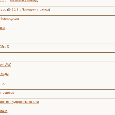
1
2
3
...
Последняя страница
)
сурс
(
1
2
3
...
Последняя страница
)
о беспредела
лика
(
1
2
)
чет VAC
оманды
атор
лельщиков
частник рудодскомьюнити
клана