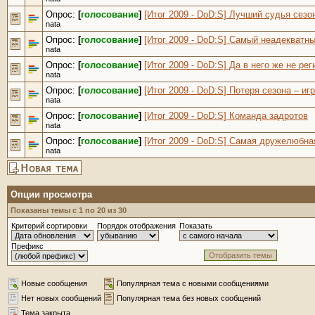
Опрос:
[
голосование
]
[Итог 2009 - DoD:S] Лучший судья сезо
nata
Опрос:
[
голосование
]
[Итог 2009 - DoD:S] Самый неадекватны
nata
Опрос:
[
голосование
]
[Итог 2009 - DoD:S] Да в него же не рег
nata
Опрос:
[
голосование
]
[Итог 2009 - DoD:S] Потеря сезона – иг
nata
Опрос:
[
голосование
]
[Итог 2009 - DoD:S] Команда задротов
nata
Опрос:
[
голосование
]
[Итог 2009 - DoD:S] Самая дружелюбна
nata
Опции просмотра
Показаны темы с 1 по 20 из 30
Критерий сортировки
Порядок отображения
Показать
Префикс
Новые сообщения
Популярная тема с новыми сообщениями
Нет новых сообщений
Популярная тема без новых сообщений
Тема закрыта