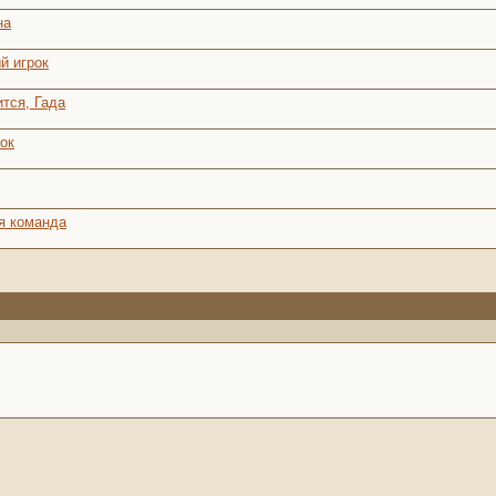
на
й игрок
ится, Гада
рок
я команда