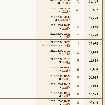
31.12.2009
01:06
72
88,769
от
Илья
28.12.2009
04:22
46
62,562
от
Ork
27.12.2009
09:43
1
12,476
от
Stavros
25.12.2009
20:53
2
11,550
от
nata
25.12.2009
02:16
2
11,478
от
nata
24.12.2009
00:20
13
22,085
от
Аццкий Лэнддроппер
21.12.2009
03:10
1
11,619
от
sok
21.12.2009
01:13
5
11,813
от
nata
20.12.2009
20:54
0
10,634
от
nata
20.12.2009
19:23
0
10,913
от
nata
20.12.2009
19:18
0
11,013
от
nata
20.12.2009
19:12
0
10,279
от
nata
20.12.2009
18:50
0
10,646
от
nata