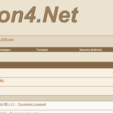
 2009 года
лендарь
Галерея
Закачка файлов
et.
ок
(
1
2
3
...
Последняя страница
)