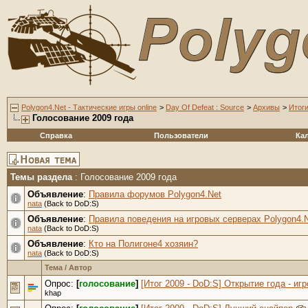
Polygon4.Net - Тактические игры online
>
Day Of Defeat : Source
>
Архивы
>
Итоги
Голосование 2009 года
Справка
Пользователи
Ка
Темы раздела
: Голосование 2009 года
Объявление
:
Правила форумов Polygon4.Net
nata
(Back to DoD:S)
Объявление
:
Правила поведения на игровых серверах Polygon4.N
nata
(Back to DoD:S)
Объявление
:
Кто на Полигоне4 хозяин?
nata
(Back to DoD:S)
Тема
/
Автор
Опрос:
[
голосование
]
[Итог 2009 - DoD:S] Открытие года - игр
khap