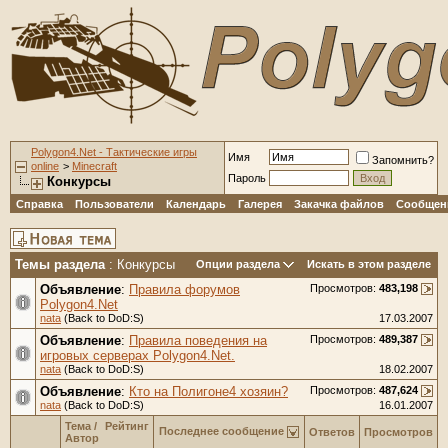
Polygon4.Net - Тактические игры
Имя
Запомнить?
online
>
Minecraft
Пароль
Конкурсы
Справка
Пользователи
Календарь
Галерея
Закачка файлов
Сообщени
Темы раздела
: Конкурсы
Опции раздела
Искать в этом разделе
Объявление
:
Правила форумов
Просмотров:
483,198
Polygon4.Net
nata
(Back to DoD:S)
17.03.2007
Объявление
:
Правила поведения на
Просмотров:
489,387
игровых серверах Polygon4.Net.
nata
(Back to DoD:S)
18.02.2007
Объявление
:
Кто на Полигоне4 хозяин?
Просмотров:
487,624
nata
(Back to DoD:S)
16.01.2007
Тема
/
Рейтинг
Последнее сообщение
Ответов
Просмотров
Автор