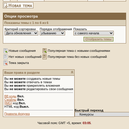
Опции просмотра
Показаны темы с 1 по 6 из 6
Критерий сортировки
Порядок отображения
Показать
Новые сообщения
Популярная тема с новыми сообщениями
Нет новых сообщений
Популярная тема без новых сообщений
Тема закрыта
Ваши права в разделе
Вы
не можете
создавать новые темы
Вы
не можете
отвечать в темах
Вы
не можете
прикреплять вложения
Вы
не можете
редактировать свои сообщения
BB коды
Вкл.
Смайлы
Вкл.
[IMG]
код
Вкл.
HTML код
Выкл.
Быстрый переход
Правила форума
Часовой пояс GMT +5, время:
03:05
.