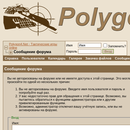
Polygon4.Net - Тактические игры
Имя
Запомнить?
online
Сообщение форума
Пароль
Справка
Пользователи
Календарь
Галерея
Закачка файлов
Сообщени
Сообщение форума
Вы не авторизованы на форуме или не имеете доступа к этой странице. Это могл
произойти по одной из нескольких причин:
Вы не авторизованы на форуме. Введите имя пользователя и пароль и
попробуйте ещё раз.
У вас недостаточно прав для обращения к этой странице. Возможно, вы
пытаетесь обратиться к функциям администратора или к другим
привилегированным функциям.
Возможно, администратор отключил вашу учётную запись, или вы не
активированы на форуме.
Вход
Имя: