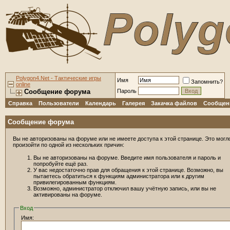
Polygon4.Net - Тактические игры
Имя
Запомнить?
online
Сообщение форума
Пароль
Справка
Пользователи
Календарь
Галерея
Закачка файлов
Сообщени
Сообщение форума
Вы не авторизованы на форуме или не имеете доступа к этой странице. Это могл
произойти по одной из нескольких причин:
Вы не авторизованы на форуме. Введите имя пользователя и пароль и
попробуйте ещё раз.
У вас недостаточно прав для обращения к этой странице. Возможно, вы
пытаетесь обратиться к функциям администратора или к другим
привилегированным функциям.
Возможно, администратор отключил вашу учётную запись, или вы не
активированы на форуме.
Вход
Имя: