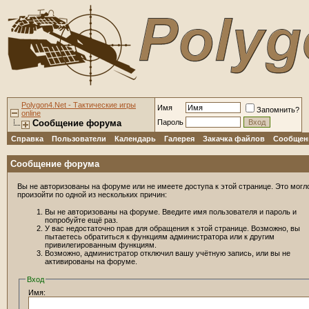
Polygon4.Net - Тактические игры
Имя
Запомнить?
online
Сообщение форума
Пароль
Справка
Пользователи
Календарь
Галерея
Закачка файлов
Сообщени
Сообщение форума
Вы не авторизованы на форуме или не имеете доступа к этой странице. Это могл
произойти по одной из нескольких причин:
Вы не авторизованы на форуме. Введите имя пользователя и пароль и
попробуйте ещё раз.
У вас недостаточно прав для обращения к этой странице. Возможно, вы
пытаетесь обратиться к функциям администратора или к другим
привилегированным функциям.
Возможно, администратор отключил вашу учётную запись, или вы не
активированы на форуме.
Вход
Имя: