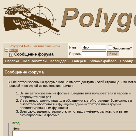
Polygon4.Net - Тактические игры
Имя
Запомнить?
online
Сообщение форума
Пароль
Справка
Пользователи
Календарь
Галерея
Закачка файлов
Сообщени
Сообщение форума
Вы не авторизованы на форуме или не имеете доступа к этой странице. Это могл
произойти по одной из нескольких причин:
Вы не авторизованы на форуме. Введите имя пользователя и пароль и
попробуйте ещё раз.
У вас недостаточно прав для обращения к этой странице. Возможно, вы
пытаетесь обратиться к функциям администратора или к другим
привилегированным функциям.
Возможно, администратор отключил вашу учётную запись, или вы не
активированы на форуме.
Вход
Имя: