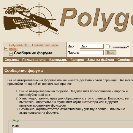
Polygon4.Net - Тактические игры
Имя
Запомнить?
online
Сообщение форума
Пароль
Справка
Пользователи
Календарь
Галерея
Закачка файлов
Сообщени
Сообщение форума
Вы не авторизованы на форуме или не имеете доступа к этой странице. Это могл
произойти по одной из нескольких причин:
Вы не авторизованы на форуме. Введите имя пользователя и пароль и
попробуйте ещё раз.
У вас недостаточно прав для обращения к этой странице. Возможно, вы
пытаетесь обратиться к функциям администратора или к другим
привилегированным функциям.
Возможно, администратор отключил вашу учётную запись, или вы не
активированы на форуме.
Вход
Имя: