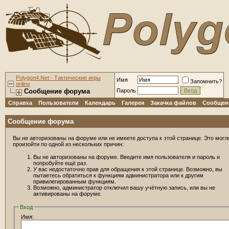
Polygon4.Net - Тактические игры
Имя
Запомнить?
online
Сообщение форума
Пароль
Справка
Пользователи
Календарь
Галерея
Закачка файлов
Сообщени
Сообщение форума
Вы не авторизованы на форуме или не имеете доступа к этой странице. Это могл
произойти по одной из нескольких причин:
Вы не авторизованы на форуме. Введите имя пользователя и пароль и
попробуйте ещё раз.
У вас недостаточно прав для обращения к этой странице. Возможно, вы
пытаетесь обратиться к функциям администратора или к другим
привилегированным функциям.
Возможно, администратор отключил вашу учётную запись, или вы не
активированы на форуме.
Вход
Имя: