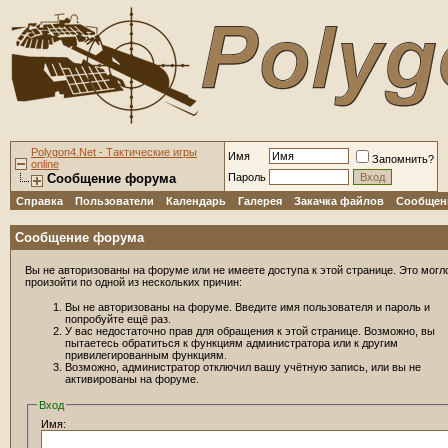
Polygon4.Net - Тактические игры
Имя
Запомнить?
online
Сообщение форума
Пароль
Справка
Пользователи
Календарь
Галерея
Закачка файлов
Сообщени
Сообщение форума
Вы не авторизованы на форуме или не имеете доступа к этой странице. Это могл
произойти по одной из нескольких причин:
Вы не авторизованы на форуме. Введите имя пользователя и пароль и
попробуйте ещё раз.
У вас недостаточно прав для обращения к этой странице. Возможно, вы
пытаетесь обратиться к функциям администратора или к другим
привилегированным функциям.
Возможно, администратор отключил вашу учётную запись, или вы не
активированы на форуме.
Вход
Имя: