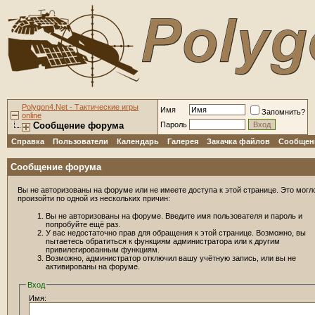
Polygon4.Net - Тактические игры
Имя
Запомнить?
online
Сообщение форума
Пароль
Справка
Пользователи
Календарь
Галерея
Закачка файлов
Сообщени
Сообщение форума
Вы не авторизованы на форуме или не имеете доступа к этой странице. Это могл
произойти по одной из нескольких причин:
Вы не авторизованы на форуме. Введите имя пользователя и пароль и
попробуйте ещё раз.
У вас недостаточно прав для обращения к этой странице. Возможно, вы
пытаетесь обратиться к функциям администратора или к другим
привилегированным функциям.
Возможно, администратор отключил вашу учётную запись, или вы не
активированы на форуме.
Вход
Имя: