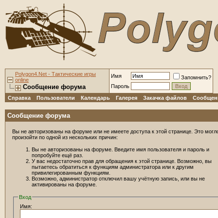
Polygon4.Net - Тактические игры
Имя
Запомнить?
online
Сообщение форума
Пароль
Справка
Пользователи
Календарь
Галерея
Закачка файлов
Сообщени
Сообщение форума
Вы не авторизованы на форуме или не имеете доступа к этой странице. Это могл
произойти по одной из нескольких причин:
Вы не авторизованы на форуме. Введите имя пользователя и пароль и
попробуйте ещё раз.
У вас недостаточно прав для обращения к этой странице. Возможно, вы
пытаетесь обратиться к функциям администратора или к другим
привилегированным функциям.
Возможно, администратор отключил вашу учётную запись, или вы не
активированы на форуме.
Вход
Имя: