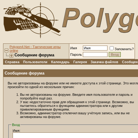
Polygon4.Net - Тактические игры
Имя
Запомнить?
online
Сообщение форума
Пароль
Справка
Пользователи
Календарь
Галерея
Закачка файлов
Сообщени
Сообщение форума
Вы не авторизованы на форуме или не имеете доступа к этой странице. Это могл
произойти по одной из нескольких причин:
Вы не авторизованы на форуме. Введите имя пользователя и пароль и
попробуйте ещё раз.
У вас недостаточно прав для обращения к этой странице. Возможно, вы
пытаетесь обратиться к функциям администратора или к другим
привилегированным функциям.
Возможно, администратор отключил вашу учётную запись, или вы не
активированы на форуме.
Вход
Имя: