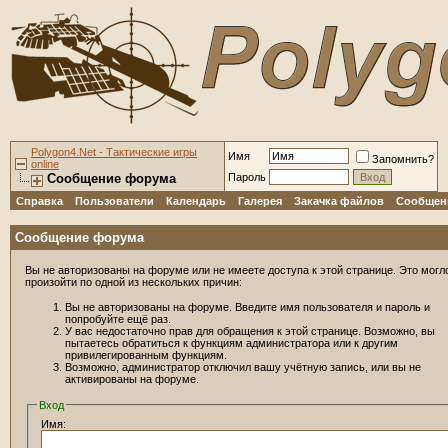
Polygon4.Net - Тактические игры
Имя
Запомнить?
online
Сообщение форума
Пароль
Справка
Пользователи
Календарь
Галерея
Закачка файлов
Сообщени
Сообщение форума
Вы не авторизованы на форуме или не имеете доступа к этой странице. Это могл
произойти по одной из нескольких причин:
Вы не авторизованы на форуме. Введите имя пользователя и пароль и
попробуйте ещё раз.
У вас недостаточно прав для обращения к этой странице. Возможно, вы
пытаетесь обратиться к функциям администратора или к другим
привилегированным функциям.
Возможно, администратор отключил вашу учётную запись, или вы не
активированы на форуме.
Вход
Имя: