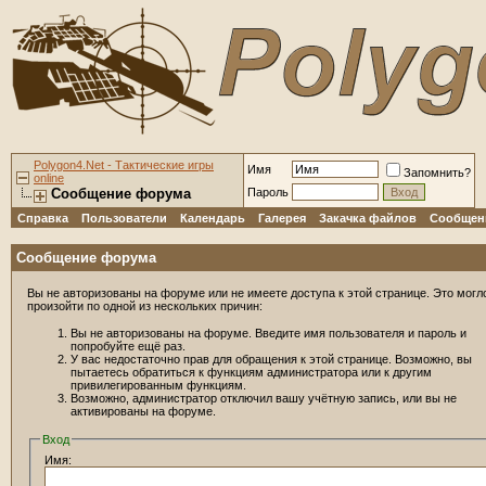
Polygon4.Net - Тактические игры
Имя
Запомнить?
online
Сообщение форума
Пароль
Справка
Пользователи
Календарь
Галерея
Закачка файлов
Сообщени
Сообщение форума
Вы не авторизованы на форуме или не имеете доступа к этой странице. Это могл
произойти по одной из нескольких причин:
Вы не авторизованы на форуме. Введите имя пользователя и пароль и
попробуйте ещё раз.
У вас недостаточно прав для обращения к этой странице. Возможно, вы
пытаетесь обратиться к функциям администратора или к другим
привилегированным функциям.
Возможно, администратор отключил вашу учётную запись, или вы не
активированы на форуме.
Вход
Имя: