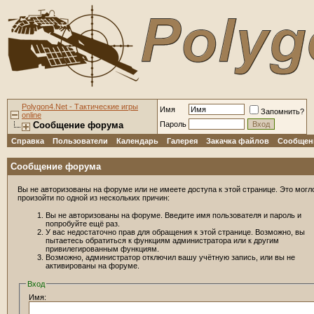
Polygon4.Net - Тактические игры
Имя
Запомнить?
online
Сообщение форума
Пароль
Справка
Пользователи
Календарь
Галерея
Закачка файлов
Сообщени
Сообщение форума
Вы не авторизованы на форуме или не имеете доступа к этой странице. Это могл
произойти по одной из нескольких причин:
Вы не авторизованы на форуме. Введите имя пользователя и пароль и
попробуйте ещё раз.
У вас недостаточно прав для обращения к этой странице. Возможно, вы
пытаетесь обратиться к функциям администратора или к другим
привилегированным функциям.
Возможно, администратор отключил вашу учётную запись, или вы не
активированы на форуме.
Вход
Имя: