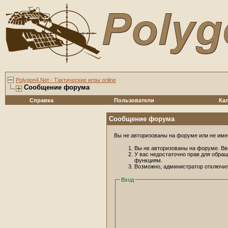
Polygon4.Net - Тактические игры online
Сообщение форума
Справка
Пользователи
Ка
Сообщение форума
Вы не авторизованы на форуме или не имее
Вы не авторизованы на форуме. Вв
У вас недостаточно прав для обра
функциям.
Возможно, администратор отключил
Вход