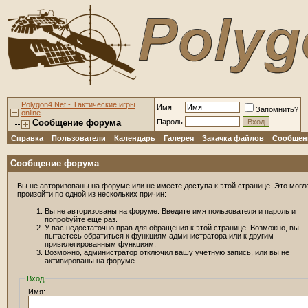
Polygon4.Net - Тактические игры
Имя
Запомнить?
online
Сообщение форума
Пароль
Справка
Пользователи
Календарь
Галерея
Закачка файлов
Сообщени
Сообщение форума
Вы не авторизованы на форуме или не имеете доступа к этой странице. Это могл
произойти по одной из нескольких причин:
Вы не авторизованы на форуме. Введите имя пользователя и пароль и
попробуйте ещё раз.
У вас недостаточно прав для обращения к этой странице. Возможно, вы
пытаетесь обратиться к функциям администратора или к другим
привилегированным функциям.
Возможно, администратор отключил вашу учётную запись, или вы не
активированы на форуме.
Вход
Имя: