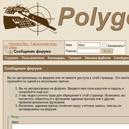
Polygon4.Net - Тактические игры
Имя
Запомнить?
online
Сообщение форума
Пароль
Справка
Пользователи
Календарь
Галерея
Закачка файлов
Сообщени
Сообщение форума
Вы не авторизованы на форуме или не имеете доступа к этой странице. Это могл
произойти по одной из нескольких причин:
Вы не авторизованы на форуме. Введите имя пользователя и пароль и
попробуйте ещё раз.
У вас недостаточно прав для обращения к этой странице. Возможно, вы
пытаетесь обратиться к функциям администратора или к другим
привилегированным функциям.
Возможно, администратор отключил вашу учётную запись, или вы не
активированы на форуме.
Вход
Имя: