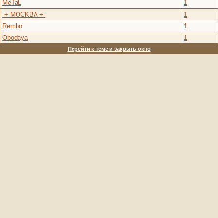
MeTaL
1
-+ MOCKBA +-
1
Rembo
1
Obodaya
1
Перейти к теме и закрыть окно