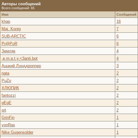
Авторы сообщений
Всего сообщений: 65
Имя
Сообщений
khap
16
Maj. Konig
7
SUB-ARCTIC
6
Pr@PoR
6
Земляк
4
.e.m.p.t.y.<3anti.bot
4
Аццкий Лэнддроппер
3
nata
2
PuZo
2
ХЛЮПИК
2
fantozzi
2
gEgE
2
ort
2
GrinFin
1
vonRas
1
Nike Gugensolder
1