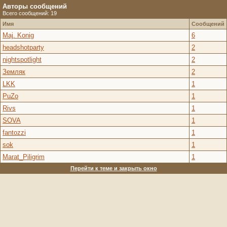
Авторы сообщений
Всего сообщений: 19
Имя
Сообщений
Maj. Konig
6
headshotparty
2
nightspotlight
2
Земляк
2
LKK
1
PuZo
1
Rivs
1
SOVA
1
fantozzi
1
sok
1
Marat_Piligrim
1
Перейти к теме и закрыть окно